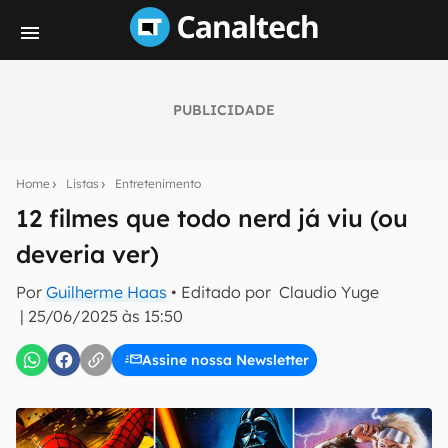
PUBLICIDADE
Seu resumo inteligente do mundo tech!
Assine a newsletter do Canaltech e receba
Home
Listas
Entretenimento
notícias e reviews sobre tecnologia em primeira
mão.
12 filmes que todo nerd já viu (ou
deveria ver)
E-mail
Por
Guilherme Haas
• Editado por
Claudio Yuge
|
25/06/2025 às 15:50
inscreva-se
Assine nossa Newsletter
Confirmo que li, aceito e concordo com os
Termos de
Uso e Política de Privacidade do Canaltech.