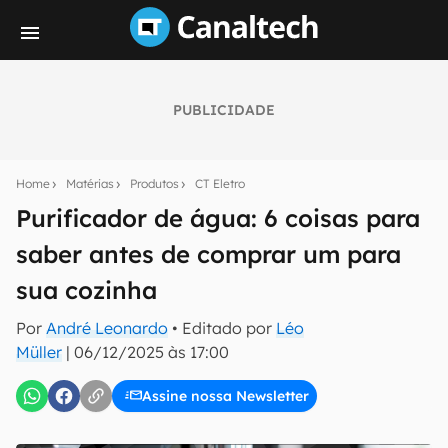
PUBLICIDADE
Seu resumo inteligente do mundo tech!
Assine a newsletter do Canaltech e receba
Home
Matérias
Produtos
CT Eletro
notícias e reviews sobre tecnologia em primeira
mão.
Purificador de água: 6 coisas para
saber antes de comprar um para
E-mail
sua cozinha
Por
André Leonardo
• Editado por
Léo
inscreva-se
Müller
|
06/12/2025 às 17:00
Assine nossa Newsletter
Confirmo que li, aceito e concordo com os
Termos de
Uso e Política de Privacidade do Canaltech.