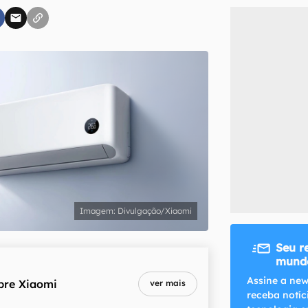
inscreva-se
li, aceito e concordo com os
Termos de Uso e Política de Privacidade do Ca
Divulgação/Xiaomi
Seu r
mundo
Assine a new
bre
Xiaomi
ver mais
receba notíc