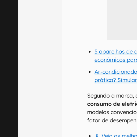
5 aparelhos de 
econômicos par
Ar-condicionado
prática? Simula
Segundo a marca, 
consumo de eletr
modelos convencion
fator de desempenh
📱 Veja as melh