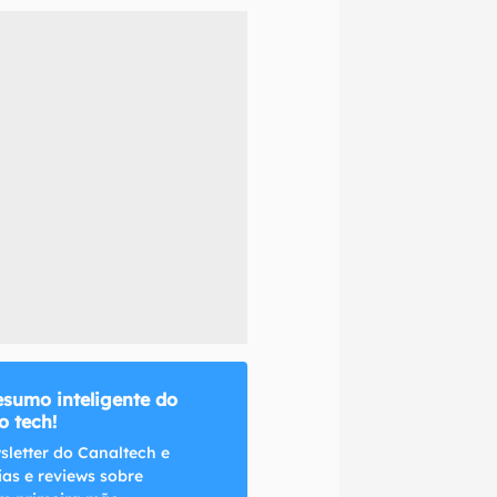
naltech.
esumo inteligente do
 tech!
sletter do Canaltech e
ias e reviews sobre