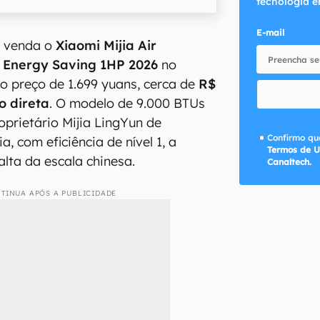
tecnologia e
E-mail
à venda o
Xiaomi Mijia Air
r Energy Saving 1HP 2026
no
o preço de 1.699 yuans, cerca de
R$
o direta
. O modelo de 9.000 BTUs
oprietário Mijia LingYun de
Confirmo que
, com eficiência de nível 1, a
Termos de U
alta da escala chinesa.
Canaltech.
TINUA APÓS A PUBLICIDADE