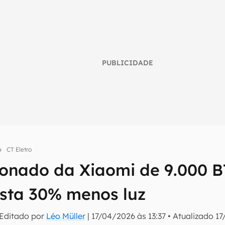
PUBLICIDADE
CT Eletro
ionado da Xiaomi de 9.000 B
umo inteligente do mundo tech!
asta 30% menos luz
tter do Canaltech e receba notícias e reviews sobre tecnologia 
 Editado por
Léo Müller
|
17/04/2026 às 13:37
•
Atualizado
17