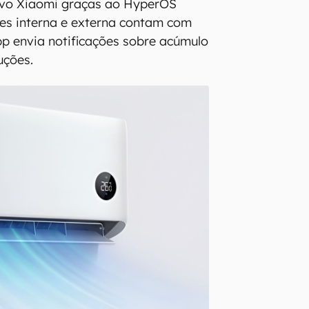
tivo Xiaomi graças ao HyperOS
es interna e externa contam com
pp envia notificações sobre acúmulo
uções.