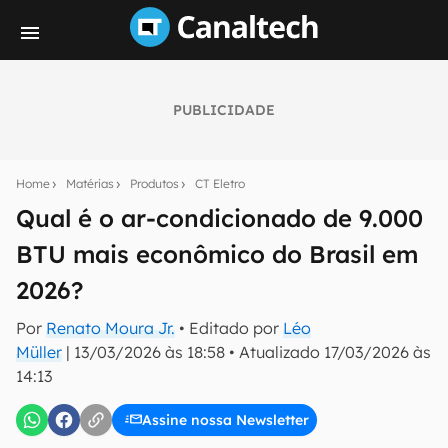
PUBLICIDADE
Seu resumo inteligente do mundo tech!
Assine a newsletter do Canaltech e receba
Home
Matérias
Produtos
CT Eletro
notícias e reviews sobre tecnologia em primeira
mão.
Qual é o ar-condicionado de 9.000
BTU mais econômico do Brasil em
E-mail
2026?
Por
Renato Moura Jr.
• Editado por
Léo
inscreva-se
Müller
|
13/03/2026 às 18:58
•
Atualizado
17/03/2026 às
14:13
Confirmo que li, aceito e concordo com os
Termos de
Uso e Política de Privacidade do Canaltech.
Assine nossa Newsletter