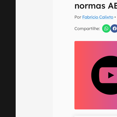
E-mail
normas A
Por
Fabrício Calixto
•
Compartilhe:
Confirmo que 