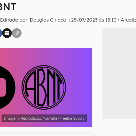
BNT
 Editado por
Douglas Ciriaco
|
28/07/2023 às 15:10
•
Atual
inscreva-se
li, aceito e concordo com os
Termos de Uso e Política de Privacidade do Ca
Reprodução: YouTube/Freebie Supply