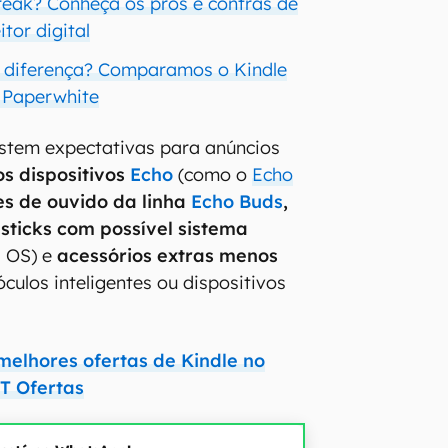
break? Conheça os prós e contras de
itor digital
az diferença? Comparamos o Kindle
 Paperwhite
istem expectativas para anúncios
os dispositivos
Echo
(como o
Echo
es de ouvido da linha
Echo Buds
,
 sticks com possível sistema
 OS) e
acessórios extras menos
óculos inteligentes ou dispositivos
melhores ofertas de Kindle no
T Ofertas