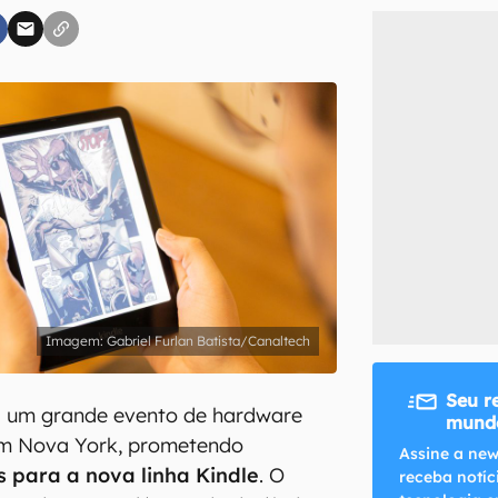
inscreva-se
li, aceito e concordo com os
Termos de Uso e Política de Privacidade do Ca
Gabriel Furlan Batista/Canaltech
Seu r
á um grande evento de hardware
mundo
m Nova York, prometendo
Assine a new
s para a nova linha Kindle
. O
receba notíc