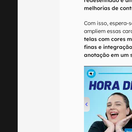
redesenhado e u
melhorias de cont
Com isso, espera-
ampliem essas cara
telas com cores m
finas e integraçã
anotação em um s