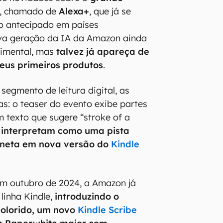
, chamado de
Alexa+
, que já se
o antecipado em países
ova geração da IA da Amazon ainda
rimental, mas
talvez já apareça de
seus primeiros produtos
.
segmento de leitura digital, as
as: o teaser do evento exibe partes
 texto que sugere “stroke of a
 interpretam como uma pista
aneta em nova versão do
Kindle
em outubro de 2024, a Amazon já
linha Kindle,
introduzindo o
colorido, um novo
Kindle Scribe