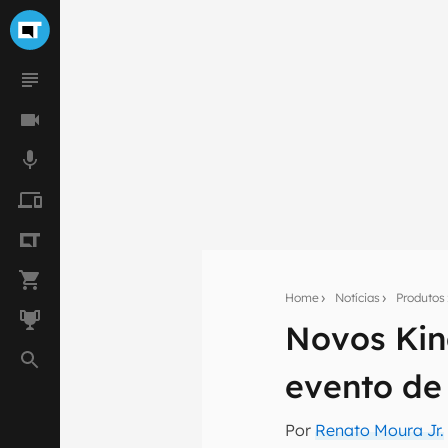
Home
Notícias
Produtos
Novos Kin
Seu res
evento de
Assine a newsle
mão.
Por
Renato Moura Jr.