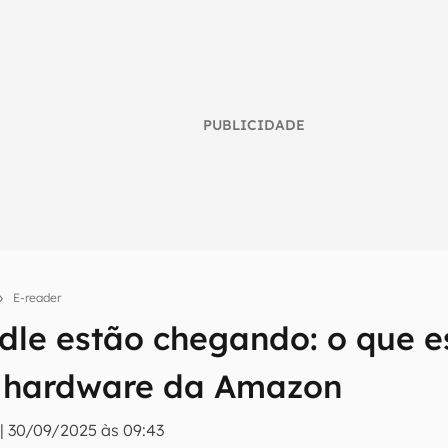
PUBLICIDADE
E-reader
dle estão chegando: o que e
umo inteligente do mundo tech!
 hardware da Amazon
tter do Canaltech e receba notícias e reviews sobre tecnologia 
|
30/09/2025 às 09:43