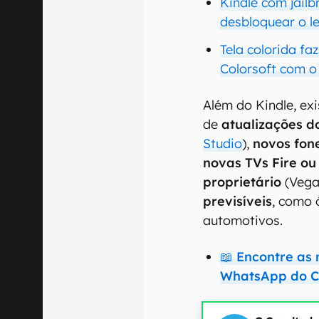
Kindle com jail
desbloquear o le
Tela colorida f
Colorsoft com o
Além do Kindle, ex
de
atualizações d
Studio
),
novos fon
novas TVs Fire ou
proprietário
(Vega
previsíveis
, como 
automotivos.
📖 Encontre as 
WhatsApp do C