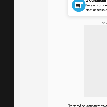
O Canaltech
Entre no canal 
dicas de tecnol
CON
Também esperam-s