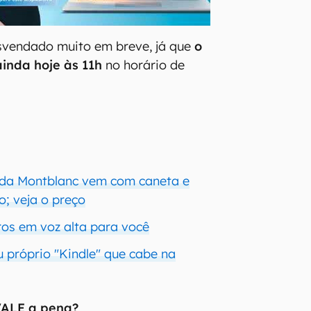
esvendado muito em breve, já que
o
inda hoje às 11h
no horário de
" da Montblanc vem com caneta e
do; veja o preço
ivros em voz alta para você
u próprio "Kindle" que cabe na
 VALE a pena?