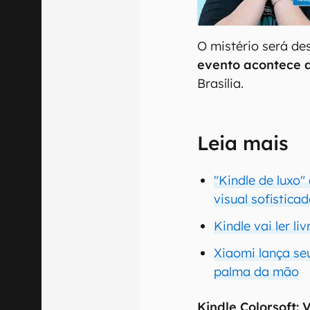
00:00
/
04:52
O mistério será d
evento acontece a
Brasília.
Leia mais
"Kindle de luxo
visual sofistica
Kindle vai ler l
Xiaomi lança se
palma da mão
Kindle Colorsoft: