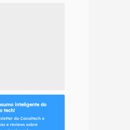
naltech.
esumo inteligente do
 tech!
sletter do Canaltech e
ias e reviews sobre