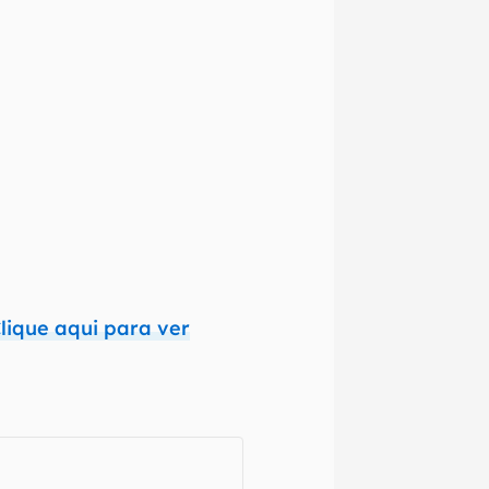
izadas as
nte que
o,
ra que
 e regionais.
omissões, ou
mações são
lique aqui para ver
 variações ou