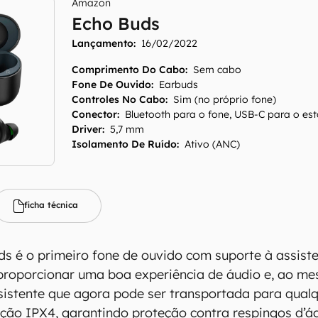
Amazon
Echo Buds
Lançamento:
16/02/2022
Comprimento Do Cabo
:
Sem cabo
Fone De Ouvido
:
Earbuds
Controles No Cabo
:
Sim (no próprio fone)
Conector
:
Bluetooth para o fone, USB-C para o est
Driver
:
5,7 mm
Isolamento De Ruído
:
Ativo (ANC)
ficha técnica
 é o primeiro fone de ouvido com suporte à assiste
proporcionar uma boa experiência de áudio e, ao me
sistente que agora pode ser transportada para qualqu
ação IPX4, garantindo proteção contra respingos d’