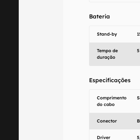
Bateria
Stand-by
1
Tempo de
5
duração
Especificações
Comprimento
S
do cabo
Conector
B
Driver
5