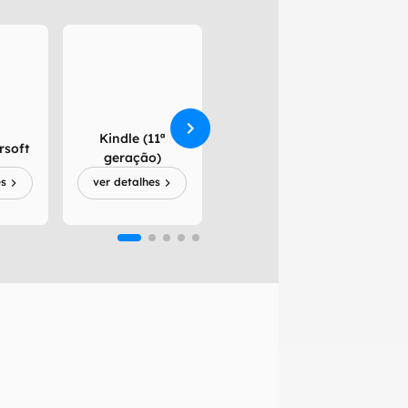
Kindle
Kindle (11ª
rsoft
Paperwhite (12°
geração)
geração)
es
ver detalhes
ver detalhes