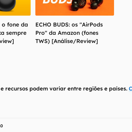
 o fone da
ECHO BUDS: os "AirPods
xa sempre
Pro" da Amazon (fones
eview]
TWS) [Análise/Review]
antém esforço constante para encontrar e manter atual
resentes em nossas fichas técnicas, porém tenha em me
 e recursos podem variar entre regiões e países. Portant
ue você visite o site oficial do fabricante ou operado
 produto para confirmar suas características detalhadas
 Canaltech não se responsabiliza por quaisquer erros ou 
ltados obtidos com o uso dessas informações. As infor
 e recursos podem variar entre regiões e países.
C
mo estão", sem qualquer garantia de precisão, detalhes,
s resultados obtidos com o uso dessas informações.
.0