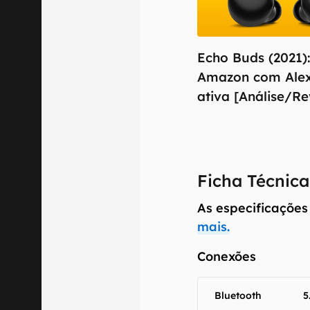
Echo Buds (2021):
Amazon com Ale
ativa [Análise/R
O Canaltech m
informações p
especificações
recomendamos q
comercializa o
Ficha Técnica
Aviso legal: O
mesmo os resu
As especificações
fornecidas "co
mais.
em relação ao
Conexões
Bluetooth
5