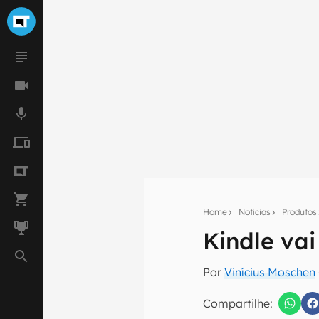
Home
Notícias
Produtos
Kindle vai
Seu res
Por
Vinícius Moschen
Assine a newsle
mão.
Compartilhe: