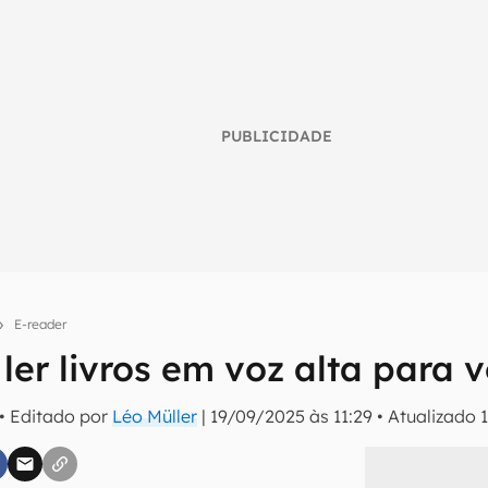
PUBLICIDADE
E-reader
 ler livros em voz alta para 
umo inteligente do mundo tech!
• Editado por
Léo Müller
|
19/09/2025 às 11:29
•
Atualizado
tter do Canaltech e receba notícias e reviews sobre tecnologia 