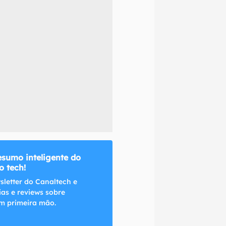
naltech.
esumo inteligente do
 tech!
sletter do Canaltech e
ias e reviews sobre
m primeira mão.