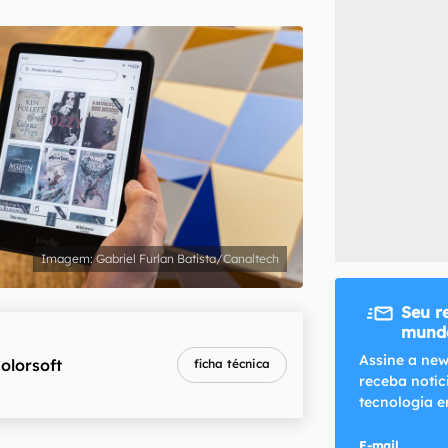
inscreva-se
li, aceito e concordo com os
Termos de Uso e Política de Privacidade do Ca
Gabriel Furlan Batista/Canaltech
Seu r
mundo
Assine a new
olorsoft
ficha técnica
receba notíc
tecnologia e
E-mail