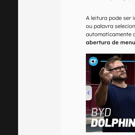
A leitura pode ser 
ou palavra selecio
automaticamente c
abertura de menu
00:00
/
04:07