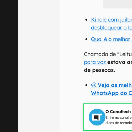
Kindle com jail
desbloquear o le
Qual é o melhor
Chamada de "Leitur
para voz
estava an
de pessoas.
🤩 Veja as mel
WhatsApp do C
O Canaltech
Entre no canal 
dicas de tecnol