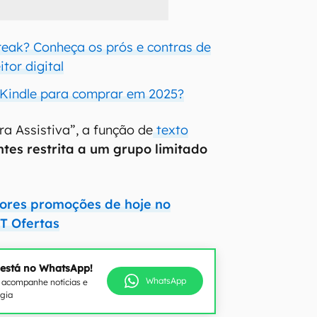
break? Conheça os prós e contras de
itor digital
 Kindle para comprar em 2025?
a Assistiva”, a função de
texto
tes restrita a um grupo limitado
hores promoções de hoje no
T Ofertas
 está no WhatsApp!
WhatsApp
e acompanhe notícias e
ogia