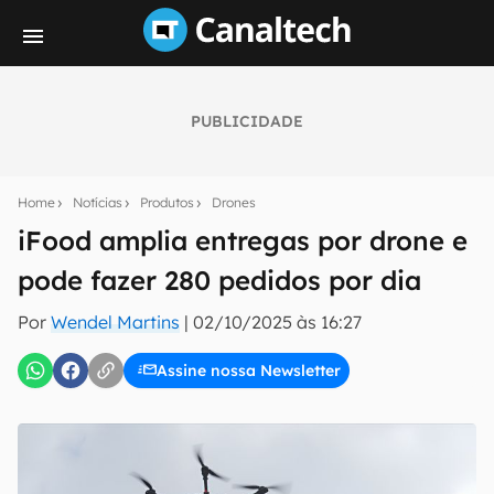
PUBLICIDADE
Seu resumo inteligente do mundo tech!
Assine a newsletter do Canaltech e receba
Home
Notícias
Produtos
Drones
notícias e reviews sobre tecnologia em primeira
mão.
iFood amplia entregas por drone e
pode fazer 280 pedidos por dia
E-mail
Por
Wendel Martins
|
02/10/2025 às 16:27
Assine nossa Newsletter
inscreva-se
Confirmo que li, aceito e concordo com os
Termos de
Uso e Política de Privacidade do Canaltech.