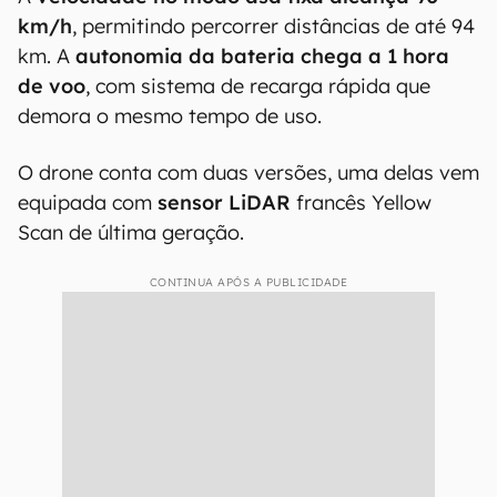
152 cm de envergadura e 65 cm de altura, com
peso máximo de decolagem de 25 kg, sendo:
10 kg do drone;
10 kg para duas baterias de 5 kg;
4,7 kg de carga útil.
A
velocidade no modo asa fixa alcança 90
km/h
, permitindo percorrer distâncias de até 94
km. A
autonomia da bateria chega a 1 hora
de voo
, com sistema de recarga rápida que
demora o mesmo tempo de uso.
O drone conta com duas versões, uma delas vem
equipada com
sensor LiDAR
francês Yellow
Scan de última geração.