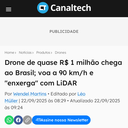
PUBLICIDADE
Seu resumo inteligente do mundo tech!
Assine a newsletter do Canaltech e receba
Home
Notícias
Produtos
Drones
notícias e reviews sobre tecnologia em primeira
mão.
Drone de quase R$ 1 milhão chega
ao Brasil; voa a 90 km/h e
E-mail
"enxerga" com LiDAR
Por
Wendel Martins
• Editado por
Léo
inscreva-se
Müller
|
22/09/2025 às 08:29
•
Atualizado
22/09/2025
às 09:24
Confirmo que li, aceito e concordo com os
Termos de
Uso e Política de Privacidade do Canaltech.
Assine nossa Newsletter