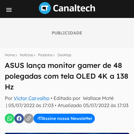
PUBLICIDADE
Seu resumo inteligente do mundo tech!
Assine a newsletter do Canaltech e receba
Home
Notícias
Produtos
Desktop
notícias e reviews sobre tecnologia em primeira
mão.
ASUS lança monitor gamer de 48
polegadas com tela OLED 4K a 138
E-mail
Hz
Por
Victor Carvalho
• Editado por
Wallace Moté
inscreva-se
|
05/07/2022 às 17:03
•
Atualizado
05/07/2022 às 17:03
Assine nossa Newsletter
Confirmo que li, aceito e concordo com os
Termos de
Uso e Política de Privacidade do Canaltech.