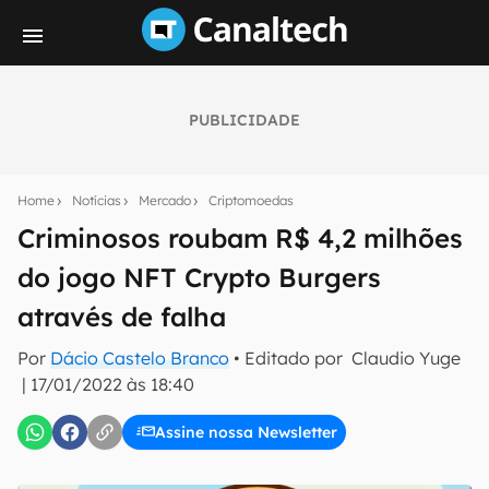
PUBLICIDADE
Seu resumo inteligente do mundo tech!
Assine a newsletter do Canaltech e receba
Home
Notícias
Mercado
Criptomoedas
notícias e reviews sobre tecnologia em primeira
mão.
Criminosos roubam R$ 4,2 milhões
do jogo NFT Crypto Burgers
E-mail
através de falha
Por
Dácio Castelo Branco
• Editado por
Claudio Yuge
inscreva-se
|
17/01/2022 às 18:40
Assine nossa Newsletter
Confirmo que li, aceito e concordo com os
Termos de
Uso e Política de Privacidade do Canaltech.