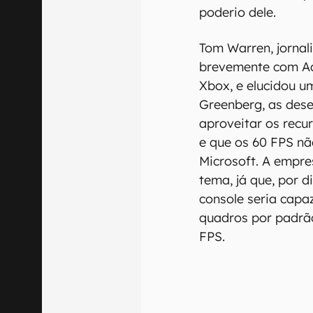
poderio dele.
Tom Warren, jornal
brevemente com Aa
Xbox, e elucidou u
Greenberg, as des
aproveitar os recu
e que os 60 FPS n
Microsoft. A empre
tema, já que, por d
console seria capa
quadros por padrã
FPS.