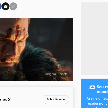
inscreva-se
li, aceito e concordo com os
Termos de Uso e Política de Privacidade do Ca
Ubisoft
Seu r
mundo
melhor preço
Assine a new
ries X
ficha técnica
R$ 5.979,00
receba notíc