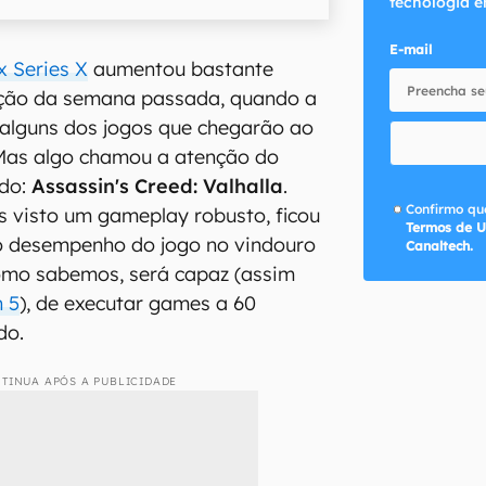
tecnologia e
E-mail
 Series X
aumentou bastante
ção da semana passada, quando a
 alguns dos jogos que chegarão ao
 Mas algo chamou a atenção do
ado:
Assassin's Creed: Valhalla
.
Confirmo que
 visto um gameplay robusto, ficou
Termos de U
o desempenho do jogo no vindouro
Canaltech.
omo sabemos, será capaz (assim
n 5
), de executar games a 60
do.
TINUA APÓS A PUBLICIDADE