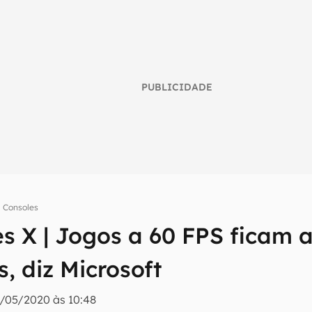
PUBLICIDADE
Consoles
es X | Jogos a 60 FPS ficam 
umo inteligente do mundo tech!
, diz Microsoft
tter do Canaltech e receba notícias e reviews sobre tecnologia 
/05/2020 às 10:48