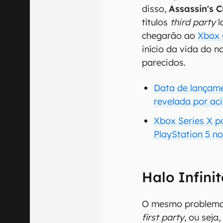
disso,
Assassin's 
títulos
third party
l
chegarão ao
Xbox 
início da vida do n
parecidos.
Data de lançame
revelada por ac
Xbox Series X p
PlayStation 5 n
Halo Infini
O mesmo problema 
first party
, ou seja