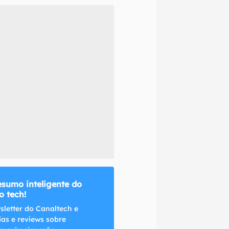
naltech.
esumo inteligente do
 tech!
sletter do Canaltech e
ias e reviews sobre