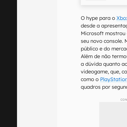
O hype para o
Xbox
desde a apresenta
Microsoft mostrou
seu novo console.
público e do merc
Além de não termos
a dúvida quanto a
videogame, que, c
como o
PlayStatio
quadros por segun
CON