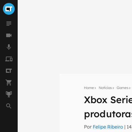
Home
Notícias
Games
Xbox Seri
Seu res
produtoras
Assine a newsle
mão.
Por
Felipe Ribeiro
|
14