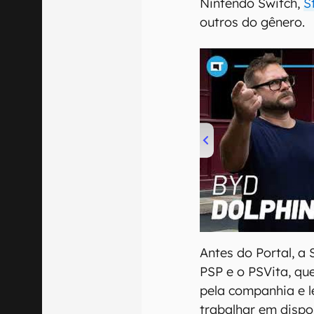
Nintendo Switch,
S
outros do gênero.
00:00
/
04:07
Antes do Portal, a 
PSP e o PSVita, qu
pela companhia e 
trabalhar em dispo