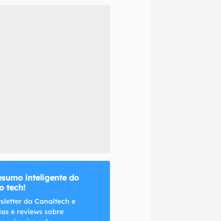
naltech.
esumo inteligente do
 tech!
sletter do Canaltech e
ias e reviews sobre