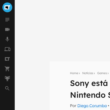
Home
Notícias
Games
Sony está
Seu res
Nintendo 
Assine a newsle
mão.
Por
Diego Corumba
•