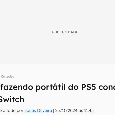
PUBLICIDADE
Consoles
 fazendo portátil do PS5 con
umo inteligente do mundo tech!
Switch
tter do Canaltech e receba notícias e reviews sobre tecnologia 
 Editado por
Jones Oliveira
|
25/11/2024 às 11:45