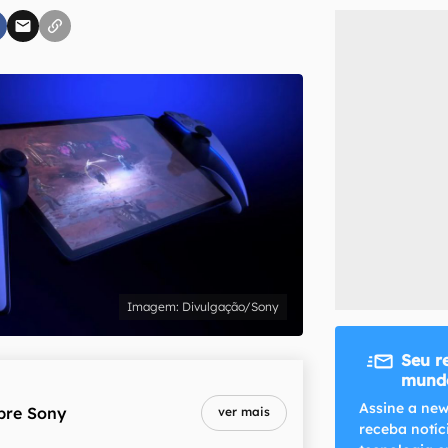
inscreva-se
li, aceito e concordo com os
Termos de Uso e Política de Privacidade do Ca
Divulgação/Sony
Seu r
mundo
Assine a new
bre
Sony
ver mais
receba notíc