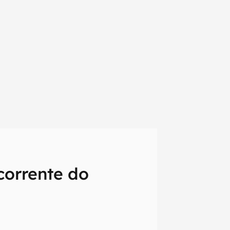
corrente do
em primeira