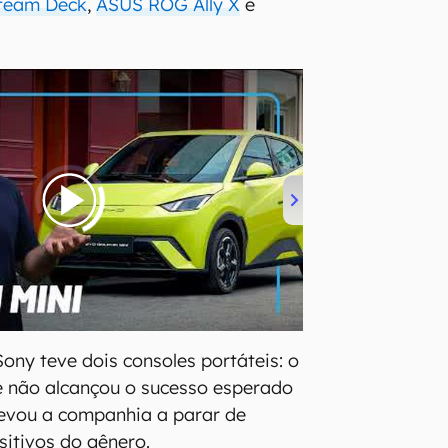
team Deck
,
ASUS ROG Ally X
e
Sony teve dois consoles portáteis: o
e não alcançou o sucesso esperado
levou a companhia a parar de
sitivos do gênero.