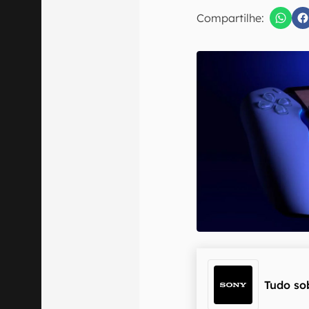
E-mail
Compartilhe:
Confirmo que 
Tudo so