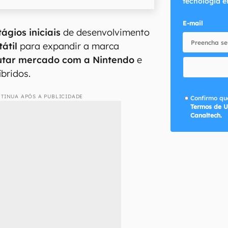
tecnologia e
E-mail
tágios iniciais
de desenvolvimento
átil
para expandir a marca
utar mercado com a Nintendo
e
íbridos.
TINUA APÓS A PUBLICIDADE
Confirmo que
Termos de U
Canaltech.