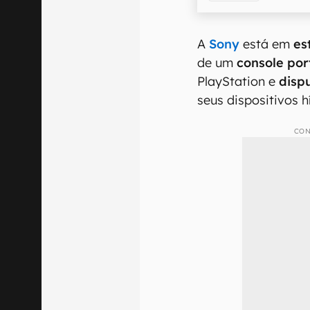
A
Sony
está em
es
de um
console port
PlayStation e
disp
seus dispositivos h
CON