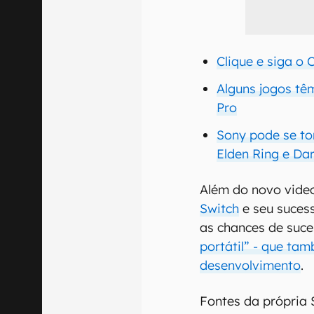
Clique e siga o
Alguns jogos tê
Pro
Sony pode se to
Elden Ring e Da
Além do novo vide
Switch
e seu sucess
as chances de suc
portátil” - que tam
desenvolvimento
.
Fontes da própria