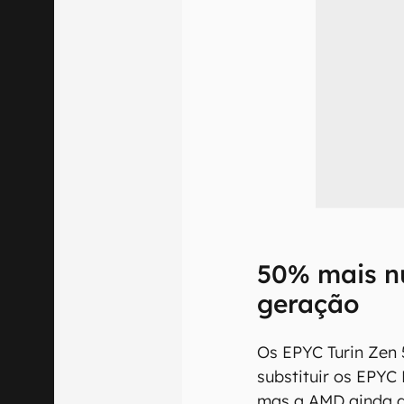
50% mais nú
geração
Os EPYC Turin Zen 
substituir os EPYC
mas a AMD ainda a