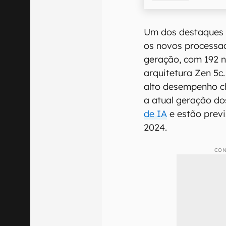
Um dos destaques
os novos processad
geração, com 192 n
arquitetura Zen 5c
alto desempenho c
a atual geração d
de IA
e estão prev
2024.
CON