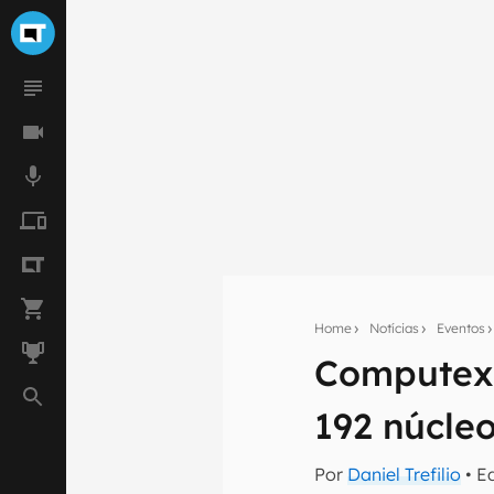
Home
Notícias
Eventos
Seu res
Computex 
Assine a newsle
mão.
192 núcleo
E-mail
Por
Daniel Trefilio
• E