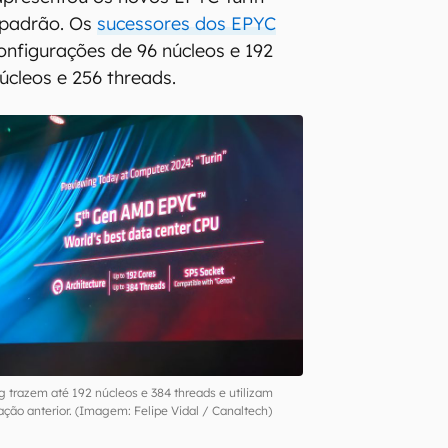
 padrão. Os
sucessores dos EPYC
nfigurações de 96 núcleos e 192
úcleos e 256 threads.
 trazem até 192 núcleos e 384 threads e utilizam
ão anterior. (Imagem: Felipe Vidal / Canaltech)