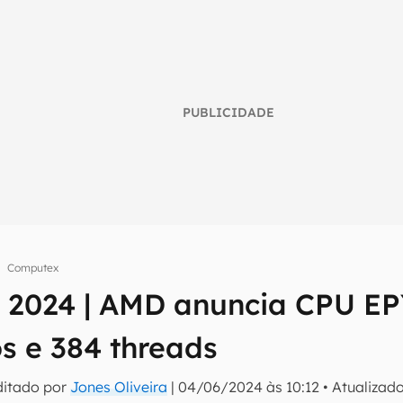
PUBLICIDADE
Computex
umo inteligente do mundo tech!
2024 | AMD anuncia CPU EPY
tter do Canaltech e receba notícias e reviews sobre tecnologia 
s e 384 threads
ditado por
Jones Oliveira
|
04/06/2024 às 10:12
•
Atualizad