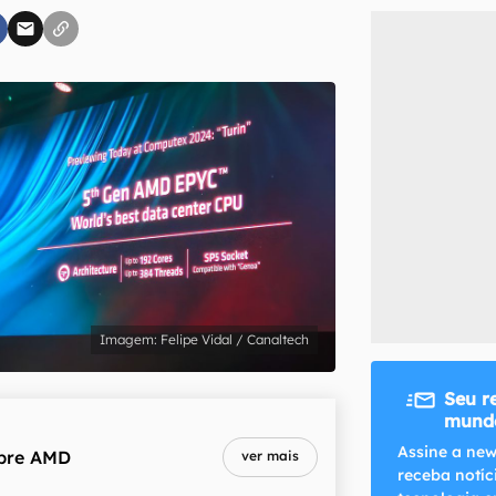
inscreva-se
li, aceito e concordo com os
Termos de Uso e Política de Privacidade do Ca
Felipe Vidal / Canaltech
Seu r
mundo
Assine a new
bre
AMD
ver mais
receba notíc