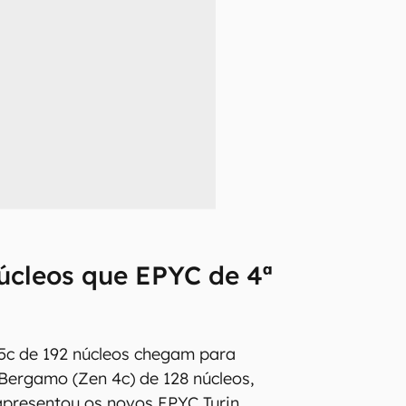
cleos que EPYC de 4⁠ª
5c de 192 núcleos chegam para
 Bergamo (Zen 4c) de 128 núcleos,
presentou os novos EPYC Turin