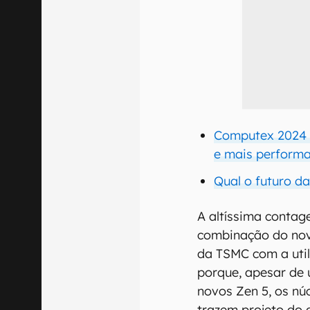
Computex 2024 
e mais perform
Qual o futuro da
A altíssima contag
combinação do nov
da TSMC com a util
porque, apesar de 
novos Zen 5, os nú
trazem projeto do 