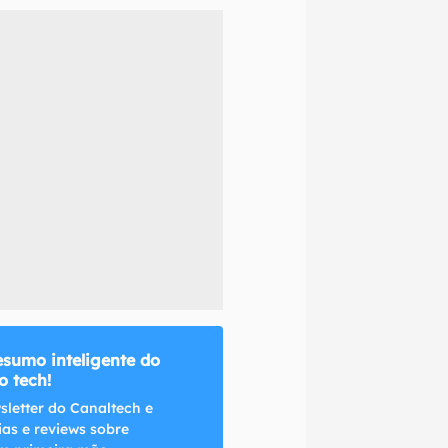
naltech.
esumo inteligente do
 tech!
sletter do Canaltech e
ias e reviews sobre