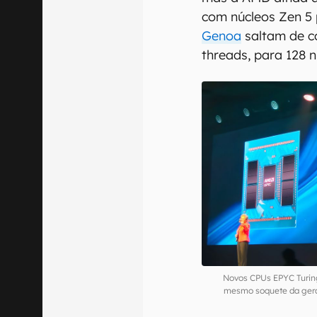
com núcleos Zen 5
Genoa
saltam de co
threads, para 128 n
Novos CPUs EPYC Turing
mesmo soquete da geraç