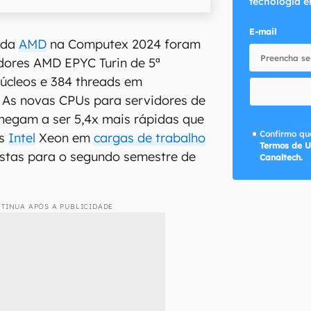
tecnologia e
E-mail
 da
AMD
na Computex 2024 foram
ores AMD EPYC Turin de 5⁠ª
úcleos e 384 threads em
. As novas CPUs para servidores de
hegam a ser 5,4x mais rápidas que
Confirmo que
os
Intel
Xeon em
cargas de trabalho
Termos de U
istas para o segundo semestre de
Canaltech.
TINUA APÓS A PUBLICIDADE