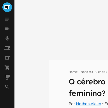
Home
Notícias
Ciência
O cérebro 
Seu res
Assine a newsle
feminino?
mão.
Por
Nathan Vieira
• E
E-mail