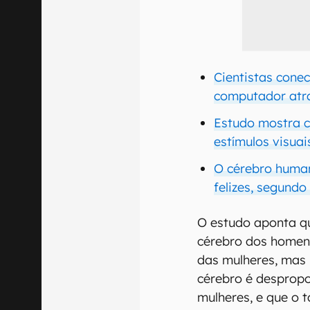
Cientistas con
computador atr
Estudo mostra 
estímulos visua
O cérebro human
felizes, segundo
O estudo aponta qu
cérebro dos homen
das mulheres, mas
cérebro é desprop
mulheres, e que o 