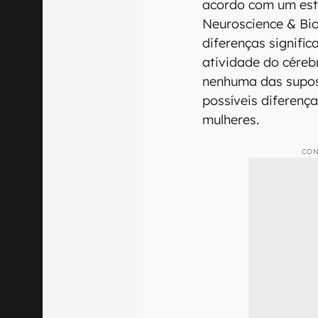
acordo com um estu
Neuroscience & Bio
diferenças signific
atividade do céreb
nenhuma das supost
possíveis diferenç
mulheres.
CON