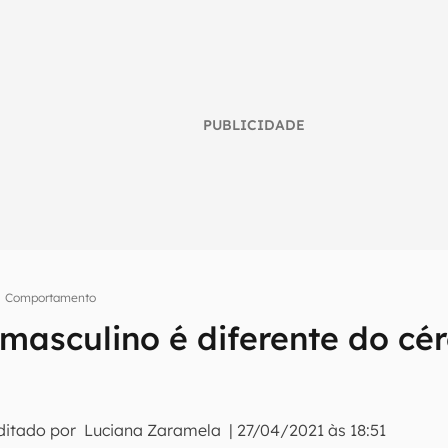
PUBLICIDADE
Comportamento
masculino é diferente do cé
umo inteligente do mundo tech!
tter do Canaltech e receba notícias e reviews sobre tecnologia 
ditado por
Luciana Zaramela
|
27/04/2021 às 18:51