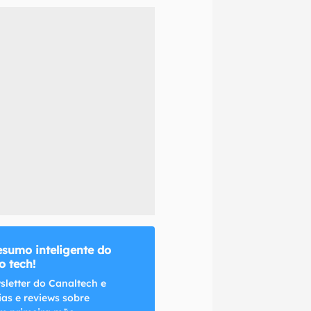
naltech.
esumo inteligente do
 tech!
sletter do Canaltech e
ias e reviews sobre