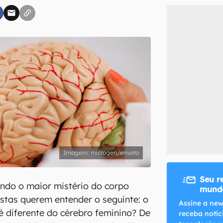
inscreva-se
li, aceito e concordo com os
Termos de Uso e Política de Privacidade do Ca
microgen/envato
Seu r
ndo o maior mistério do corpo
mundo
istas querem entender o seguinte: o
Assine a new
é diferente do cérebro feminino? De
receba notíc