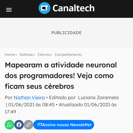
PUBLICIDADE
Seu resumo inteligente do mundo tech!
Assine a newsletter do Canaltech e receba
Home
Notícias
Ciência
Comportamento
notícias e reviews sobre tecnologia em primeira
mão.
Mapearam a atividade neuronal
dos programadores! Veja como
E-mail
ficam seus cérebros
Por
Nathan Vieira
• Editado por
Luciana Zaramela
inscreva-se
|
01/06/2021 às 08:45
•
Atualizado
01/06/2021 às
17:49
Confirmo que li, aceito e concordo com os
Termos de
Uso e Política de Privacidade do Canaltech.
Assine nossa Newsletter