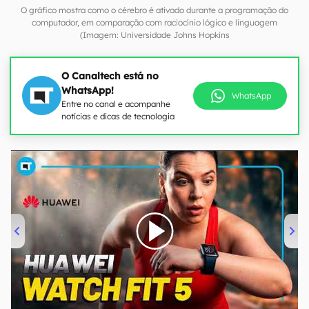
O gráfico mostra como o cérebro é ativado durante a programação do
computador, em comparação com raciocínio lógico e linguagem
(Imagem: Universidade Johns Hopkins
O Canaltech está no
WhatsApp!
WhatsApp
Entre no canal e acompanhe
notícias e dicas de tecnologia
00:00
/
04:51