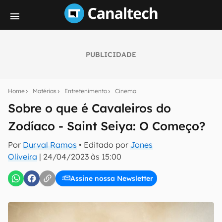
PUBLICIDADE
Seu resumo inteligente do mundo tech!
Assine a newsletter do Canaltech e receba
Home
Matérias
Entretenimento
Cinema
notícias e reviews sobre tecnologia em primeira
mão.
Sobre o que é Cavaleiros do
Zodíaco - Saint Seiya: O Começo?
E-mail
Por
Durval Ramos
• Editado por
Jones
Oliveira
|
24/04/2023 às 15:00
inscreva-se
Assine nossa Newsletter
Confirmo que li, aceito e concordo com os
Termos de
Uso e Política de Privacidade do Canaltech.