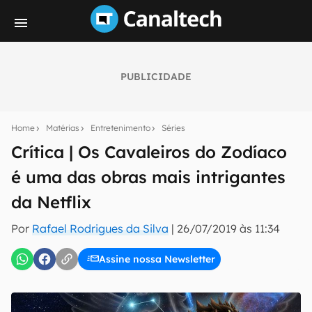
PUBLICIDADE
Seu resumo inteligente do mundo tech!
Assine a newsletter do Canaltech e receba
Home
Matérias
Entretenimento
Séries
notícias e reviews sobre tecnologia em primeira
mão.
Crítica | Os Cavaleiros do Zodíaco
é uma das obras mais intrigantes
E-mail
da Netflix
Por
Rafael Rodrigues da Silva
|
26/07/2019 às 11:34
inscreva-se
Assine nossa Newsletter
Confirmo que li, aceito e concordo com os
Termos de
Uso e Política de Privacidade do Canaltech.