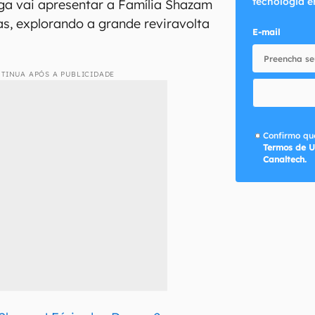
tecnologia e
nga vai apresentar a Família Shazam
as, explorando a grande reviravolta
E-mail
TINUA APÓS A PUBLICIDADE
Confirmo que
Termos de U
Canaltech.