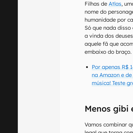
Filhas de
Atlas
, um
nome do personag
humanidade por ca
Só que nada disso 
a vinda dos deuse
aquele fã que aco
embaixo do braço.
Por apenas R$ 1
na Amazon e de q
música! Teste gr
Menos gibi 
Vamos combinar qu
legal que torna co