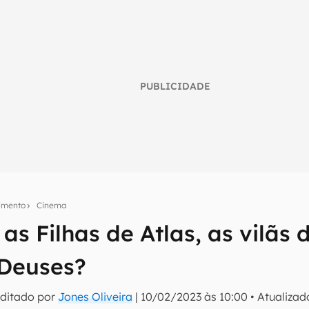
PUBLICIDADE
nimento
Cinema
s Filhas de Atlas, as vilãs
umo inteligente do mundo tech!
 Deuses?
tter do Canaltech e receba notícias e reviews sobre tecnologia 
Editado por
Jones Oliveira
|
10/02/2023 às 10:00
•
Atualiza