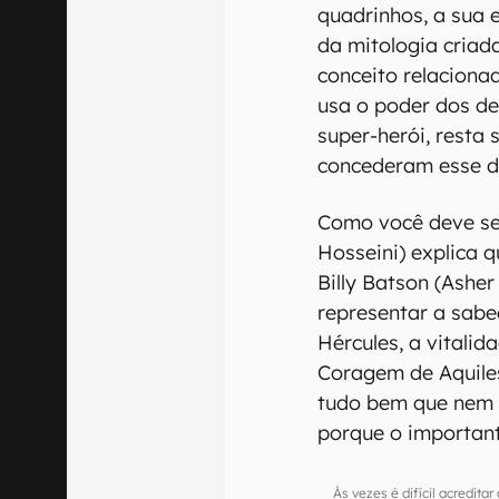
quadrinhos, a sua e
da mitologia cria
conceito relacionad
usa o poder dos d
super-herói, resta
concederam esse d
Como você deve se
Hosseini) explica 
Billy Batson (Ashe
representar a sabe
Hércules, a vitalid
Coragem de Aquiles
tudo bem que nem t
porque o importan
Às vezes é difícil acredi