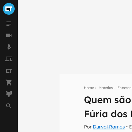
Home
Matérias
Entrete
Quem são a
Seu res
Fúria dos
Assine a newsle
mão.
Por
Durval Ramos
• 