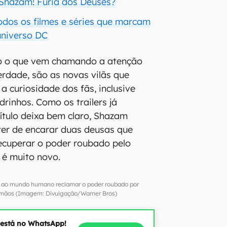
Shazam! Fúria dos Deuses?
odos os filmes e séries que marcam
universo DC
so o que vem chamando a atenção
erdade, são as novas vilãs que
a curiosidade dos fãs, inclusive
drinhos. Como os trailers já
ítulo deixa bem claro, Shazam
 ter de encarar duas deusas que
ecuperar o poder roubado pelo
 é muito novo.
 ao mundo humano reclamar o poder roubado por
rmãos (Imagem: Divulgação/Warner Bros)
 está no WhatsApp!