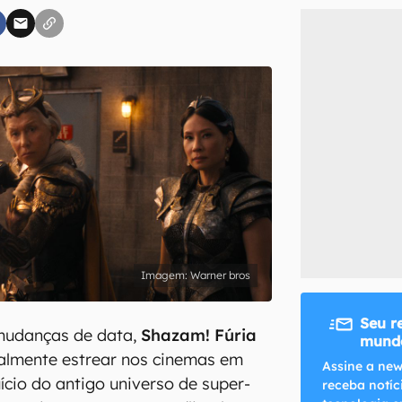
inscreva-se
li, aceito e concordo com os
Termos de Uso e Política de Privacidade do Ca
Warner bros
Seu r
mudanças de data,
Shazam! Fúria
mundo
nalmente estrear nos cinemas em
Assine a new
ício do antigo universo de super-
receba notíc