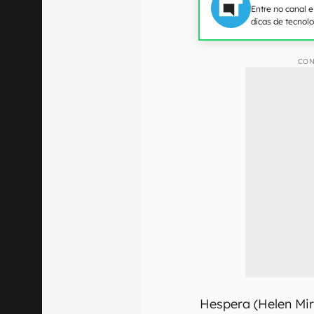
Entre no canal 
dicas de tecnol
CON
Hespera (Helen Mir