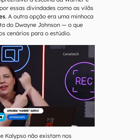
por essas divindades como as vilãs
es
. A outra opção era uma minhoca
olta do Dwayne Johnson — o que
os cenários para o estúdio.
e Kalypso não existam nos