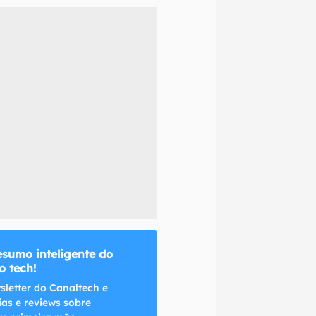
naltech.
esumo inteligente do
 tech!
sletter do Canaltech e
ias e reviews sobre