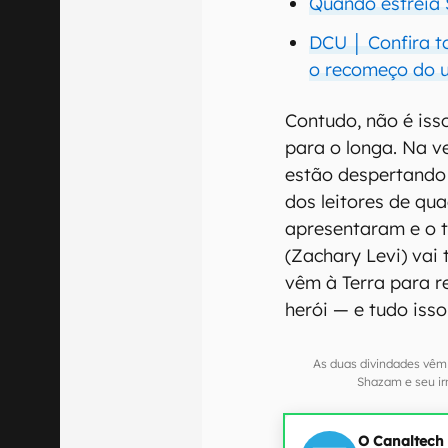
Quando estreia 
DCU │ Confira t
o recomeço do 
Contudo, não é is
para o longa. Na v
estão despertando 
dos leitores de qua
apresentaram e o t
(Zachary Levi) vai
vêm à Terra para r
herói — e tudo isso
As duas divindades vêm
Shazam e seu i
O Canaltech