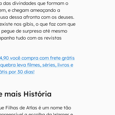
a das divindades que formam o
em, e chegam ameaçando a
usa dessa afronta com os deuses.
existe nos gibis, o que faz com que
s pegue de surpresa até mesmo
mpanha tudo com as revistas
4,90 você compra com frete grátis
uebra leva filmes, séries, livros e
átis por 30 dias!
e mais História
e Filhas de Atlas é um nome tão
mpreensível a escolha da Warner e