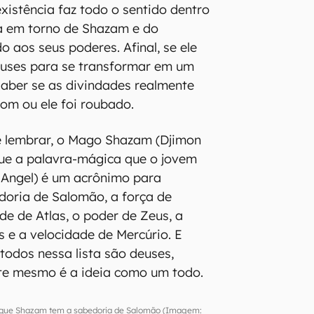
xistência faz todo o sentido dentro
da em torno de Shazam e do
o aos seus poderes. Afinal, se ele
euses para se transformar em um
 saber se as divindades realmente
om ou ele foi roubado.
 lembrar, o Mago Shazam (Djimon
que a palavra-mágica que o jovem
r Angel) é um acrônimo para
doria de Salomão, a força de
ade de Atlas, o poder de Zeus, a
 e a velocidade de Mercúrio. E
odos nessa lista são deuses,
te mesmo é a ideia como um todo.
tar que Shazam tem a sabedoria de Salomão (Imagem: