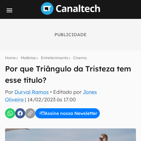
PUBLICIDADE
Seu resumo inteligente do mundo tech!
Assine a newsletter do Canaltech e receba
Home
Matérias
Entretenimento
Cinema
notícias e reviews sobre tecnologia em primeira
mão.
Por que Triângulo da Tristeza tem
esse título?
E-mail
Por
Durval Ramos
• Editado por
Jones
Oliveira
|
14/02/2023 às 17:00
inscreva-se
Assine nossa Newsletter
Confirmo que li, aceito e concordo com os
Termos de
Uso e Política de Privacidade do Canaltech.