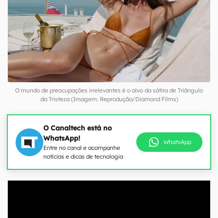
O mundo de preocupações irrelevantes é o alvo da sátira de Triângulo
da Tristeza (Imagem: Reprodução/Diamond Films)
O Canaltech está no
WhatsApp!
WhatsApp
Entre no canal e acompanhe
notícias e dicas de tecnologia