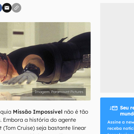
inscreva-se
li, aceito e concordo com os
Termos de Uso e Política de Privacidade do Ca
Paramount Pictures
Seu r
nquia
Missão Impossível
não é tão
mundo
e. Embora a história do agente
Assine a new
 (Tom Cruise) seja bastante linear
receba notíc