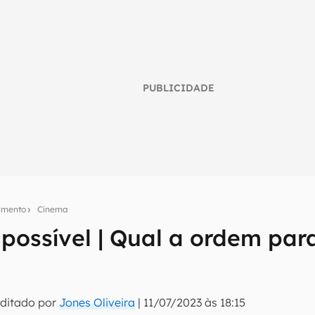
PUBLICIDADE
nimento
Cinema
ossível | Qual a ordem para
umo inteligente do mundo tech!
tter do Canaltech e receba notícias e reviews sobre tecnologia 
Editado por
Jones Oliveira
|
11/07/2023 às 18:15