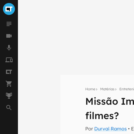
Home
Matérias
Entrete
Missão Imp
Seu res
filmes?
Assine a newsle
mão.
Por
Durval Ramos
• 