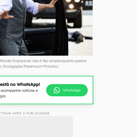
 Missão Impossível não é tão simplesquanto parece
 Divulgação/Paramount Pictures)
 está no WhatsApp!
WhatsApp
e acompanhe notícias e
ogia
TINUA APÓS A PUBLICIDADE