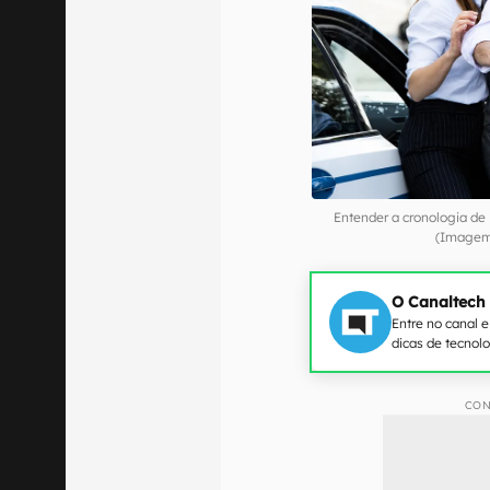
Entender a cronologia de
(Imagem:
O Canaltech
Entre no canal 
dicas de tecnol
CON