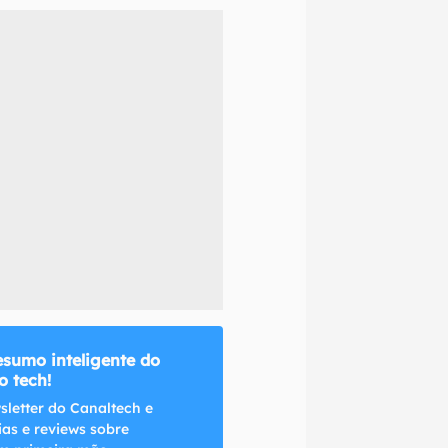
naltech.
esumo inteligente do
 tech!
sletter do Canaltech e
ias e reviews sobre