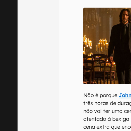
E-mail
Confirmo que 
Não é porque
John
três horas de dura
não vai ter uma ce
atentado à bexiga 
cena extra que en