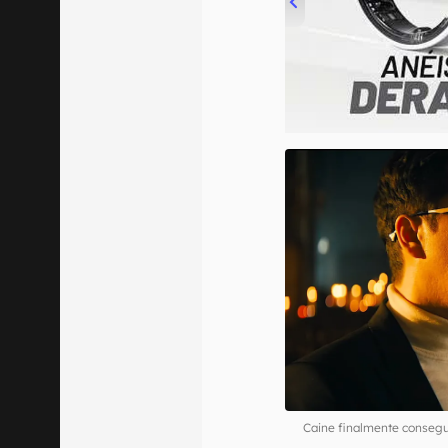
00:00
/
21:11
Caine finalmente consegu