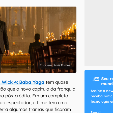
inscreva-se
li, aceito e concordo com os
Termos de Uso e Política de Privacidade do Ca
Paris Filmes
Seu r
 Wick 4: Baba Yaga
tem quase
mundo
ção que o novo capítulo da franquia
Assine a new
na pós-crédito. Em um completo
receba notíc
tecnologia e
do espectador, o filme tem uma
cerra algumas tramas que ficaram
E-mail