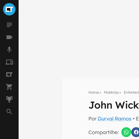
Home
Matérias
Entrete
John Wick
Seu res
Por
Durval Ramos
• 
Assine a newsle
mão.
Compartilhe: