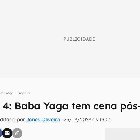
PUBLICIDADE
nimento
Cinema
 4: Baba Yaga tem cena pós-
umo inteligente do mundo tech!
Editado por
Jones Oliveira
|
23/03/2023 às 19:05
tter do Canaltech e receba notícias e reviews sobre tecnologia 