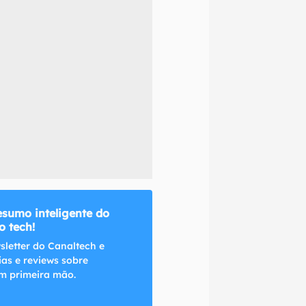
naltech.
esumo inteligente do
 tech!
sletter do Canaltech e
ias e reviews sobre
m primeira mão.