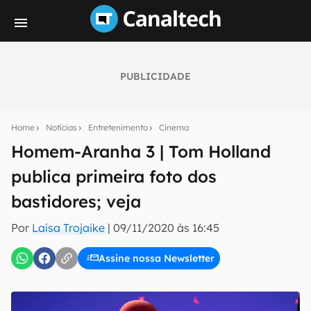
PUBLICIDADE
Seu resumo inteligente do mundo tech!
Assine a newsletter do Canaltech e receba
Home
Notícias
Entretenimento
Cinema
notícias e reviews sobre tecnologia em primeira
mão.
Homem-Aranha 3 | Tom Holland
publica primeira foto dos
E-mail
bastidores; veja
Por
Laísa Trojaike
|
09/11/2020 às 16:45
inscreva-se
Assine nossa Newsletter
Confirmo que li, aceito e concordo com os
Termos de
Uso e Política de Privacidade do Canaltech.