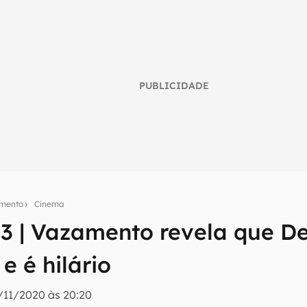
PUBLICIDADE
imento
Cinema
3 | Vazamento revela que De
umo inteligente do mundo tech!
 é hilário
tter do Canaltech e receba notícias e reviews sobre tecnologia 
/11/2020 às 20:20