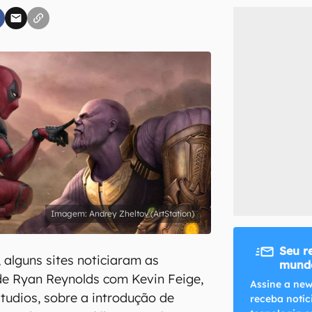
inscreva-se
li, aceito e concordo com os
Termos de Uso e Política de Privacidade do Ca
Andrey Zheltov (ArtStation)
Seu r
alguns sites noticiaram as
mundo
 de Ryan Reynolds com Kevin Feige,
Assine a new
tudios, sobre a introdução de
receba notíc