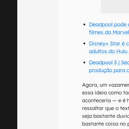
Deadpool pode 
filmes da Marve
Disney+ Star é c
adultos do Hulu 
Deadpool 3 | Se
produção para a
Agora, um vazamen
essa ideia como t
aconteceria — e é h
ressaltar que o te
seja bastante duvi
bastante coisa no 