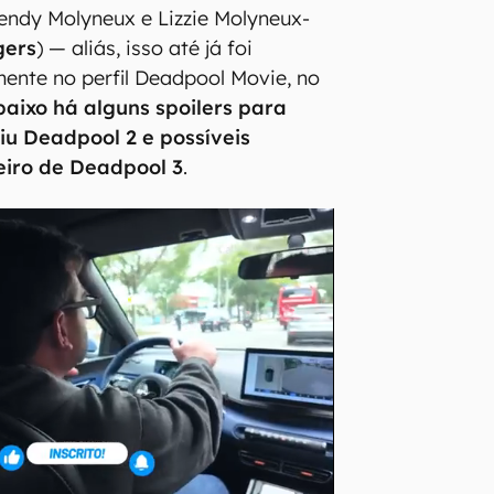
endy Molyneux e Lizzie Molyneux-
gers
) — aliás, isso até já foi
mente no perfil Deadpool Movie, no
baixo há alguns spoilers para
u Deadpool 2 e possíveis
eiro de Deadpool 3
.