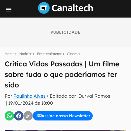
PUBLICIDADE
Seu resumo inteligente do mundo tech!
Assine a newsletter do Canaltech e receba
Home
Notícias
Entretenimento
Cinema
notícias e reviews sobre tecnologia em primeira
mão.
Crítica Vidas Passadas | Um filme
sobre tudo o que poderíamos ter
E-mail
sido
Por
Paulinha Alves
• Editado por
Durval Ramos
inscreva-se
|
19/01/2024 às 18:00
Assine nossa Newsletter
Confirmo que li, aceito e concordo com os
Termos de
Uso e Política de Privacidade do Canaltech.