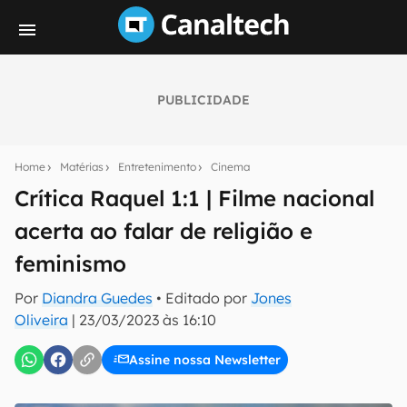
PUBLICIDADE
Seu resumo inteligente do mundo tech!
Assine a newsletter do Canaltech e receba
Home
Matérias
Entretenimento
Cinema
notícias e reviews sobre tecnologia em primeira
mão.
Crítica Raquel 1:1 | Filme nacional
acerta ao falar de religião e
E-mail
feminismo
Por
Diandra Guedes
• Editado por
Jones
inscreva-se
Oliveira
|
23/03/2023 às 16:10
Assine nossa Newsletter
Confirmo que li, aceito e concordo com os
Termos de
Uso e Política de Privacidade do Canaltech.