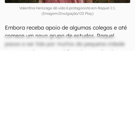
Valentina Herszage dá vida à protagonista em Raquel 1:1.
(Imagem:Divulgação/O2 Play)
Embora receba apoio de algumas colegas e até
comece um novo grupo de estudos, Raquel
passa a ser lida por muitos da pequena cidade
como uma herege amaldiçoada que só veio
trazer desgraças para o município.
CONTINUA APÓS A PUBLICIDADE