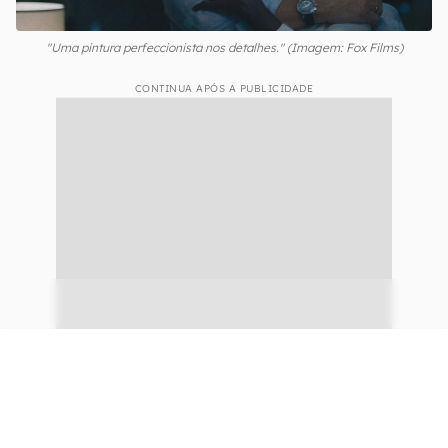
"Uma pintura perfeccionista nos detalhes." (Imagem: Fox Films)
CONTINUA APÓS A PUBLICIDADE
continuar lendo