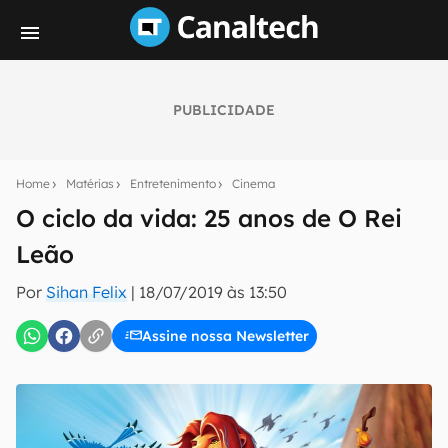
PUBLICIDADE
Seu resumo inteligente do mundo tech!
Assine a newsletter do Canaltech e receba
Home
Matérias
Entretenimento
Cinema
notícias e reviews sobre tecnologia em primeira
mão.
O ciclo da vida: 25 anos de O Rei
Leão
E-mail
Por
Sihan Felix
|
18/07/2019 às 13:50
Assine nossa Newsletter
inscreva-se
Confirmo que li, aceito e concordo com os
Termos de
Uso e Política de Privacidade do Canaltech.