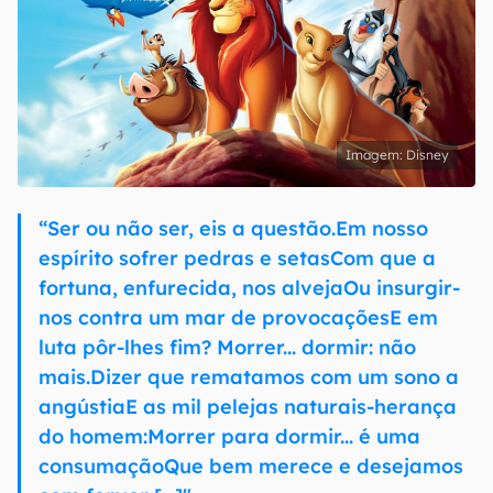
Disney
“Ser ou não ser, eis a questão.Em nosso
espírito sofrer pedras e setasCom que a
fortuna, enfurecida, nos alvejaOu insurgir-
nos contra um mar de provocaçõesE em
luta pôr-lhes fim? Morrer... dormir: não
mais.Dizer que rematamos com um sono a
angústiaE as mil pelejas naturais-herança
do homem:Morrer para dormir... é uma
consumaçãoQue bem merece e desejamos