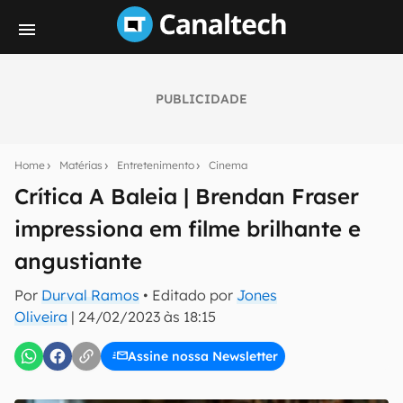
PUBLICIDADE
Seu resumo inteligente do mundo tech!
Assine a newsletter do Canaltech e receba
Home
Matérias
Entretenimento
Cinema
notícias e reviews sobre tecnologia em primeira
mão.
Crítica A Baleia | Brendan Fraser
impressiona em filme brilhante e
E-mail
angustiante
Por
Durval Ramos
• Editado por
Jones
inscreva-se
Oliveira
|
24/02/2023 às 18:15
Assine nossa Newsletter
Confirmo que li, aceito e concordo com os
Termos de
Uso e Política de Privacidade do Canaltech.