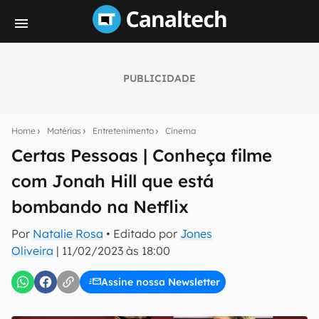
PUBLICIDADE
Seu resumo inteligente do mundo tech!
Assine a newsletter do Canaltech e receba
Home
Matérias
Entretenimento
Cinema
notícias e reviews sobre tecnologia em primeira
mão.
Certas Pessoas | Conheça filme
com Jonah Hill que está
E-mail
bombando na Netflix
Por
Natalie Rosa
• Editado por
Jones
inscreva-se
Oliveira
|
11/02/2023 às 18:00
Assine nossa Newsletter
Confirmo que li, aceito e concordo com os
Termos de
Uso e Política de Privacidade do Canaltech.