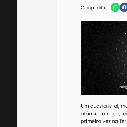
E-mail
Compartilhe:
Confirmo que 
Um quasicristal, m
atômico atípico, f
primeira vez na Ter