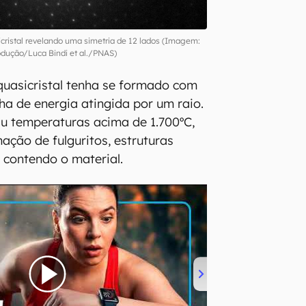
icristal revelando uma simetria de 12 lados (Imagem:
dução/Luca Bindi et al./PNAS)
quasicristal tenha se formado com
ha de energia atingida por um raio.
u temperaturas acima de 1.700ºC,
ação de fulguritos, estruturas
a, contendo o material.