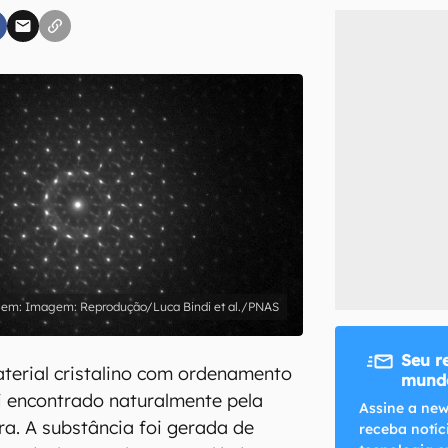
inscreva-se
li, aceito e concordo com os
Termos de Uso e Política de Privacidade do Ca
Imagem: Reprodução/Luca Bindi et al./PNAS
Seu r
aterial cristalino com ordenamento
mundo
oi encontrado naturalmente pela
Assine a new
ra. A substância foi gerada de
receba notíc