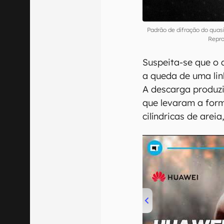
Padrão de difração do quas
Repro
Suspeita-se que o 
a queda de uma lin
A descarga produzi
que levaram a form
cilíndricas de arei