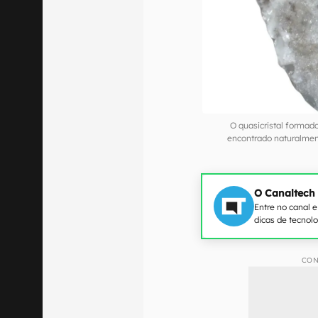
O quasicristal formad
encontrado naturalmen
O Canaltech
Entre no canal 
dicas de tecnol
CON