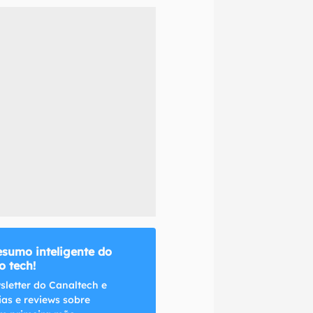
naltech.
esumo inteligente do
 tech!
sletter do Canaltech e
ias e reviews sobre