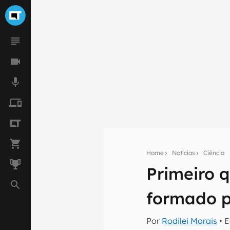
Home
Notícias
Ciência
Primeiro q
Seu res
formado p
Assine a newsle
mão.
Por
Rodilei Morais
• 