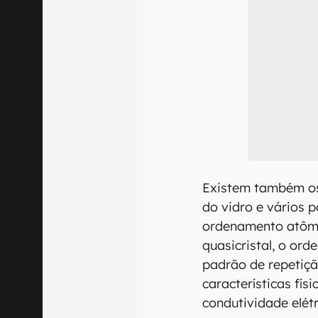
Existem também os
do vidro e vários 
ordenamento atômi
quasicristal, o or
padrão de repetiçã
características fís
condutividade elétr