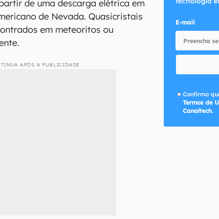
tecnologia e
 partir de uma descarga elétrica em
mericano de Nevada. Quasicristais
E-mail
contrados em meteoritos ou
ente.
TINUA APÓS A PUBLICIDADE
Confirmo que
Termos de U
Canaltech.