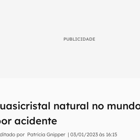
PUBLICIDADE
uasicristal natural no mundo
umo inteligente do mundo tech!
or acidente
tter do Canaltech e receba notícias e reviews sobre tecnologia 
Editado por
Patricia Gnipper
|
03/01/2023 às 16:15