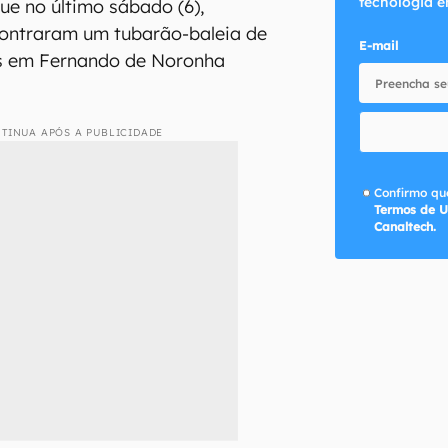
tecnologia e
ue no último sábado (6),
ontraram um tubarão-baleia de
E-mail
s em Fernando de Noronha
TINUA APÓS A PUBLICIDADE
Confirmo que
Termos de U
Canaltech.