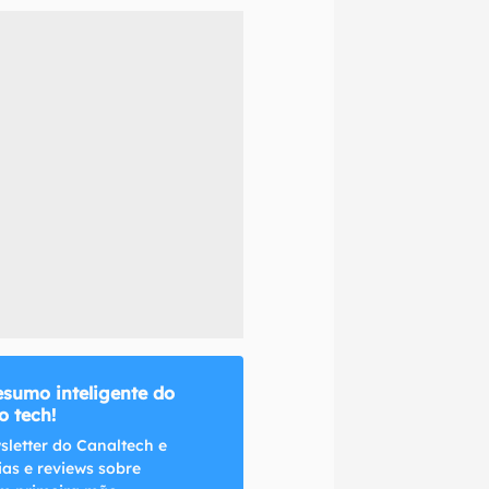
naltech.
esumo inteligente do
 tech!
sletter do Canaltech e
ias e reviews sobre