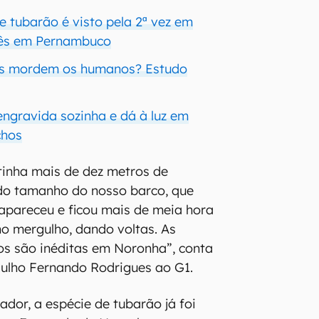
e tubarão é visto pela 2ª vez em
ês em Pernambuco
es mordem os humanos? Estudo
ngravida sozinha e dá à luz em
chos
tinha mais de dez metros de
do tamanho do nosso barco, que
 apareceu e ficou mais de meia hora
o mergulho, dando voltas. As
os são inéditas em Noronha”, conta
gulho Fernando Rodrigues ao G1.
dor, a espécie de tubarão já foi