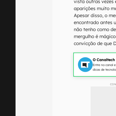
vista outras veze
aparições muito ma
Apesar disso, o m
encontrado antes 
não tenho como de
mergulho é mágico
convicção de que De
O Canaltech
Entre no canal 
dicas de tecnol
CON