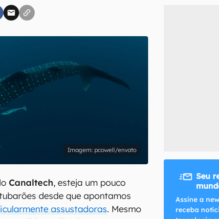
inscreva-se
li, aceito e concordo com os
Termos de Uso e Política de Privacidade do Ca
pcowell/envato
Seu r
 do
Canaltech
, esteja um pouco
mundo
 tubarões desde que apontamos
Assine a new
ticularmente assustadoras
. Mesmo
receba notíc