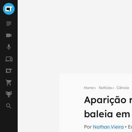
Home
Notícias
Ciência
Aparição 
Seu res
baleia em
Assine a newsle
mão.
Por
Nathan Vieira
• E