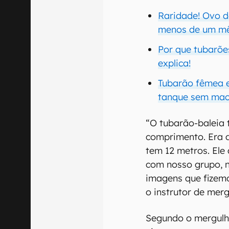
Raridade! Ovo d
menos de um m
Por que tubarõ
explica!
Tubarão fêmea e
tanque sem ma
“O tubarão-baleia 
comprimento. Era 
tem 12 metros. Ele
com nosso grupo, n
imagens que fizem
o instrutor de mer
Segundo o mergulha