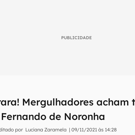
PUBLICIDADE
rara! Mergulhadores acham 
umo inteligente do mundo tech!
 Fernando de Noronha
tter do Canaltech e receba notícias e reviews sobre tecnologia 
ditado por
Luciana Zaramela
|
09/11/2021 às 14:28