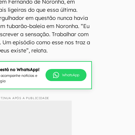
s em Fernando de Noronha, em
is ligeiras do que essa última.
ergulhador em questão nunca havia
um tubarão-baleia em Noronha. “Eu
screver a sensação. Trabalhar com
. Um episódio como esse nos traz a
us existe”, relata.
 está no WhatsApp!
WhatsApp
e acompanhe notícias e
ogia
TINUA APÓS A PUBLICIDADE