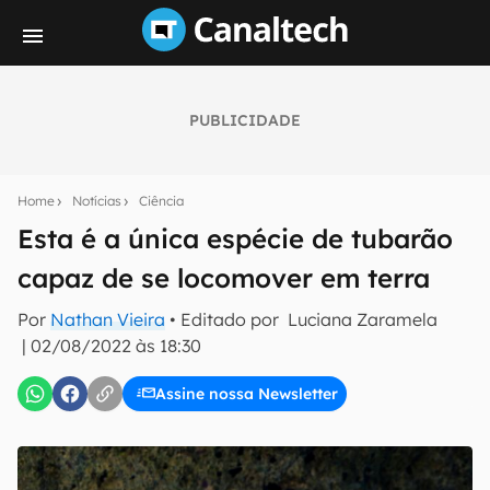
PUBLICIDADE
Seu resumo inteligente do mundo tech!
Assine a newsletter do Canaltech e receba
Home
Notícias
Ciência
notícias e reviews sobre tecnologia em primeira
mão.
Esta é a única espécie de tubarão
capaz de se locomover em terra
E-mail
Por
Nathan Vieira
• Editado por
Luciana Zaramela
|
02/08/2022 às 18:30
inscreva-se
Assine nossa Newsletter
Confirmo que li, aceito e concordo com os
Termos de
Uso e Política de Privacidade do Canaltech.