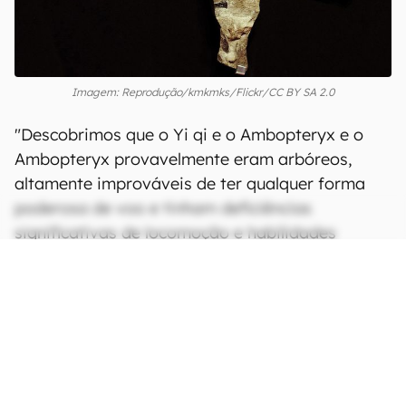
Imagem: Reprodução/kmkmks/Flickr/CC BY SA 2.0
"Descobrimos que o Yi qi e o Ambopteryx e o
Ambopteryx provavelmente eram arbóreos,
altamente improváveis de ter qualquer forma
poderosa de voo e tinham deficiências
significativas de locomoção e habilidades
limitadas de planagem", diz a pesquisa,
concluindo que, em um geral, a sua capacidade
de voar era menor que a de uma galinha.
CONTINUA APÓS A PUBLICIDADE