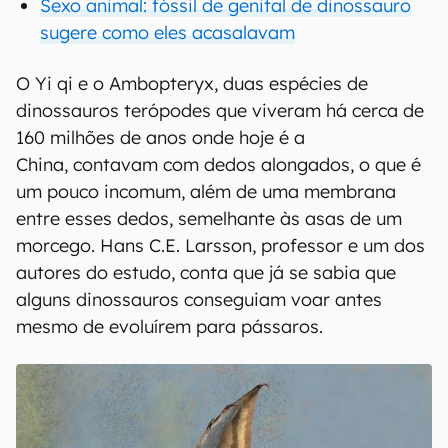
Sexo animal: fóssil de genital de dinossauro
sugere como eles acasalavam
O Yi qi e o Ambopteryx, duas espécies de
dinossauros terópodes que viveram há cerca de
160 milhões de anos onde hoje é a
China, contavam com dedos alongados, o que é
um pouco incomum, além de uma membrana
entre esses dedos, semelhante às asas de um
morcego. Hans C.E. Larsson, professor e um dos
autores do estudo, conta que já se sabia que
alguns dinossauros conseguiam voar antes
mesmo de evoluírem para pássaros.