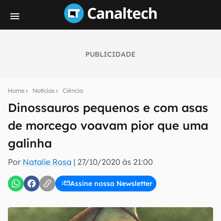
PUBLICIDADE
Seu resumo inteligente do mundo tech!
Assine a newsletter do Canaltech e receba
Home
Notícias
Ciência
notícias e reviews sobre tecnologia em primeira
mão.
Dinossauros pequenos e com asas
de morcego voavam pior que uma
E-mail
galinha
Por
Natalie Rosa
|
27/10/2020 às 21:00
inscreva-se
Assine nossa Newsletter
Confirmo que li, aceito e concordo com os
Termos de
Uso e Política de Privacidade do Canaltech.