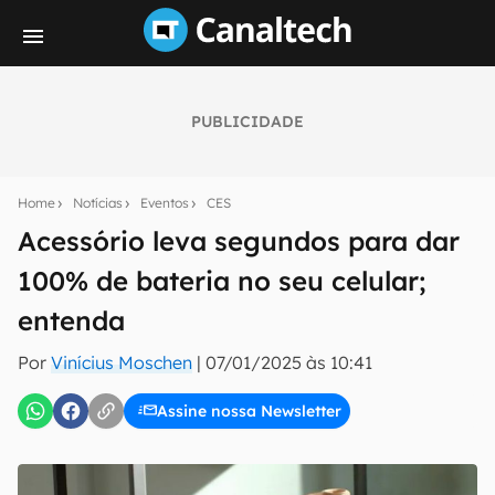
PUBLICIDADE
Seu resumo inteligente do mundo tech!
Assine a newsletter do Canaltech e receba
Home
Notícias
Eventos
CES
notícias e reviews sobre tecnologia em primeira
mão.
Acessório leva segundos para dar
100% de bateria no seu celular;
E-mail
entenda
Por
Vinícius Moschen
|
07/01/2025 às 10:41
inscreva-se
Assine nossa Newsletter
Confirmo que li, aceito e concordo com os
Termos de
Uso e Política de Privacidade do Canaltech.