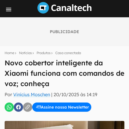
PUBLICIDADE
Seu resumo inteligente do mundo tech!
Assine a newsletter do Canaltech e receba
Home
Notícias
Produtos
Casa conectada
notícias e reviews sobre tecnologia em primeira
mão.
Novo cobertor inteligente da
Xiaomi funciona com comandos de
E-mail
voz; conheça
Por
Vinícius Moschen
|
20/10/2025 às 14:19
inscreva-se
Assine nossa Newsletter
Confirmo que li, aceito e concordo com os
Termos de
Uso e Política de Privacidade do Canaltech.