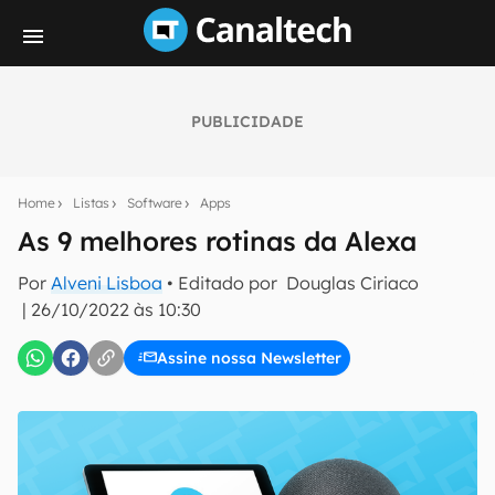
PUBLICIDADE
Seu resumo inteligente do mundo tech!
Assine a newsletter do Canaltech e receba
Home
Listas
Software
Apps
notícias e reviews sobre tecnologia em primeira
mão.
As 9 melhores rotinas da Alexa
E-mail
Por
Alveni Lisboa
• Editado por
Douglas Ciriaco
|
26/10/2022 às 10:30
Assine nossa Newsletter
inscreva-se
Confirmo que li, aceito e concordo com os
Termos de
Uso e Política de Privacidade do Canaltech.