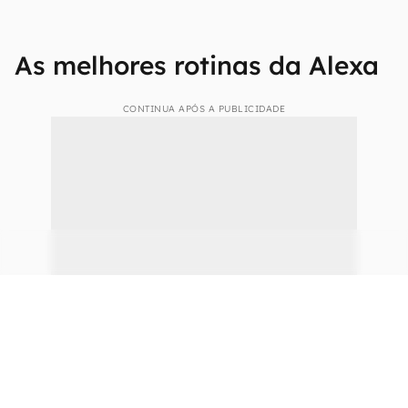
Configure o perfil e adicione os membros da
família;
Role a tela inicial até encontrar o botão "Criar
Rotina";
Pronto, agora é só escolher o que você deseja
que a Alexa faça, como a data de início (e
término, se for o caso), as ações desejadas.
As melhores rotinas da Alexa
CONTINUA APÓS A PUBLICIDADE