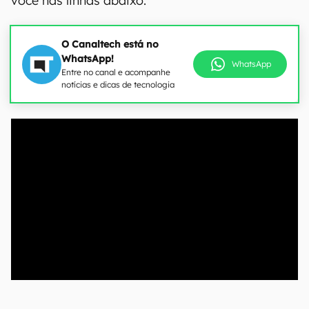
você nas linhas abaixo.
O Canaltech está no
WhatsApp!
WhatsApp
Entre no canal e acompanhe
notícias e dicas de tecnologia
00:00
/
04:52