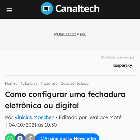
PUBLICIDADE
Seu resumo inteligente do mundo tech!
Assine a newsletter do Canaltech e receba
Conteúdo apoiado por
notícias e reviews sobre tecnologia em primeira
mão.
E-mail
Home
Tutoriais
Produtos
Casa conectada
Como configurar uma fechadura
eletrônica ou digital
inscreva-se
Por
Vinícius Moschen
• Editado por
Wallace Moté
|
04/10/2021 às 10:30
Confirmo que li, aceito e concordo com os
Termos de
Uso e Política de Privacidade do Canaltech.
Assine nossa Newsletter