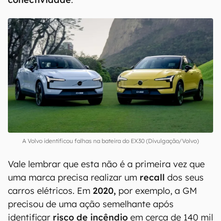
popular" de luxo
O
EX30
é a principal aposta da
Volvo
para
democratizar o acesso à marca. O
modelo
chegou ao
Brasil em 2023
com preços partindo
de R$ 219.950 e, desde o início das vendas, o
SUV
foi posicionado como um disruptor do
segmento, combinando
design premium e
conectividade
.