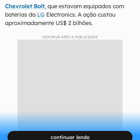
A Volvo identificou falhas na bateira do EX30 (Divulgação/Volvo)
Vale lembrar que esta não é a primeira vez que
uma marca precisa realizar um
recall
dos seus
carros elétricos. Em
2020,
por exemplo, a GM
precisou de uma ação semelhante após
identificar
risco de incêndio
em cerca de 140 mil
Chevrolet Bolt
, que estavam equipados com
baterias da
LG
Electronics. A ação custou
aproximadamente US$ 2 bilhões.
CONTINUA APÓS A PUBLICIDADE