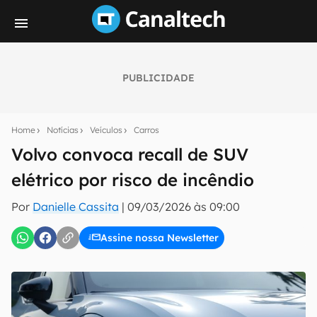
PUBLICIDADE
Seu resumo inteligente do mundo tech!
Assine a newsletter do Canaltech e receba
Home
Notícias
Veículos
Carros
notícias e reviews sobre tecnologia em primeira
mão.
Volvo convoca recall de SUV
elétrico por risco de incêndio
E-mail
Por
Danielle Cassita
|
09/03/2026 às 09:00
Assine nossa Newsletter
inscreva-se
Confirmo que li, aceito e concordo com os
Termos de
Uso e Política de Privacidade do Canaltech.