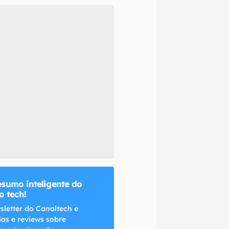
naltech.
esumo inteligente do
 tech!
sletter do Canaltech e
ias e reviews sobre