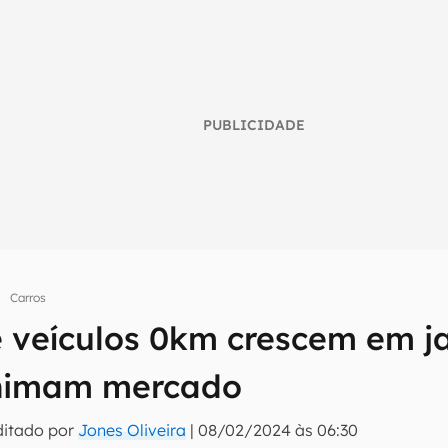
PUBLICIDADE
Carros
 veículos 0km crescem em ja
umo inteligente do mundo tech!
animam mercado
tter do Canaltech e receba notícias e reviews sobre tecnologia 
ditado por
Jones Oliveira
|
08/02/2024 às 06:30