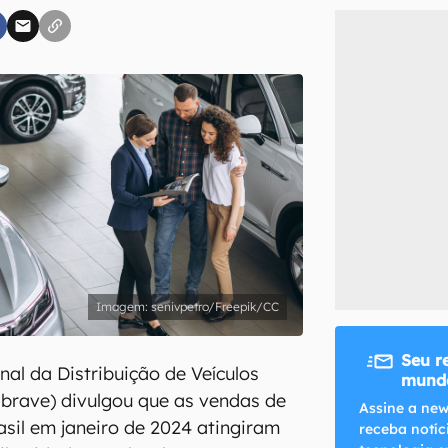
inscreva-se
li, aceito e concordo com os
Termos de Uso e Política de Privacidade do Ca
senivpetro/Freepik/CC
Seu r
al da Distribuição de Veículos
mundo
brave) divulgou que as vendas de
Assine a new
asil em janeiro de 2024 atingiram
receba notíc