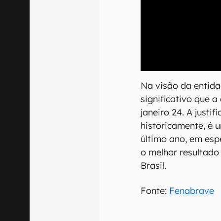
00:00
/
04:52
Na visão da entida
significativo que a
janeiro 24. A justi
historicamente, é 
último ano, em espe
o melhor resultado
Brasil.
Fonte:
Fenabrave