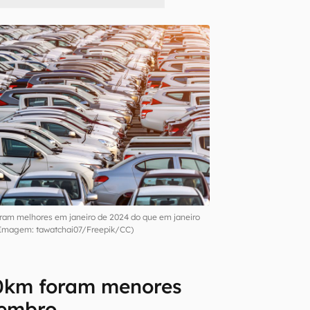
ram melhores em janeiro de 2024 do que em janeiro
(Imagem: tawatchai07/Freepik/CC)
0km foram menores
zembro