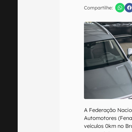
E-mail
Compartilhe:
Confirmo que 
A Federação Nacion
Automotores (Fena
veículos 0km no Br