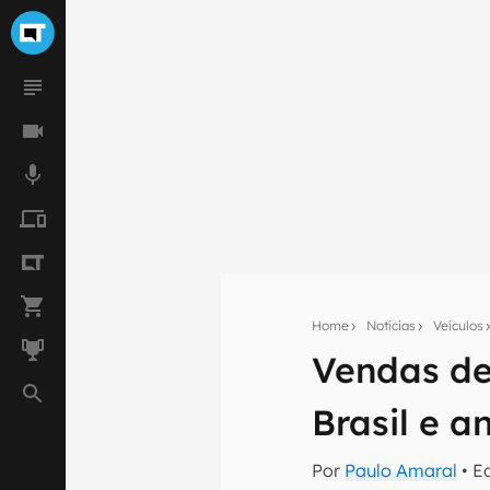
Home
Notícias
Veículos
Vendas de
Seu res
Brasil e 
Assine a newsle
mão.
Por
Paulo Amaral
• E