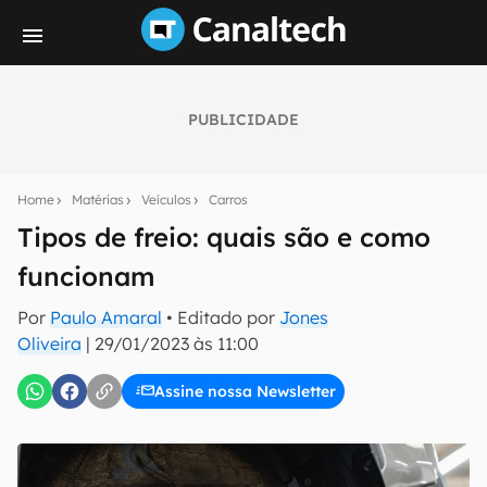
PUBLICIDADE
Seu resumo inteligente do mundo tech!
Assine a newsletter do Canaltech e receba
Home
Matérias
Veículos
Carros
notícias e reviews sobre tecnologia em primeira
mão.
Tipos de freio: quais são e como
funcionam
E-mail
Por
Paulo Amaral
• Editado por
Jones
Oliveira
|
29/01/2023 às 11:00
inscreva-se
Assine nossa Newsletter
Confirmo que li, aceito e concordo com os
Termos de
Uso e Política de Privacidade do Canaltech.