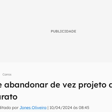
PUBLICIDADE
Carros
umo inteligente do mundo tech!
e abandonar de vez projeto 
tter do Canaltech e receba notícias e reviews sobre tecnologia 
arato
ditado por
Jones Oliveira
|
10/04/2024 às 08:45