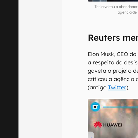
Tesla voltou a abandonar 
agência de 
Reuters men
Elon Musk, CEO da 
a respeito da desi
gaveta o projeto d
criticou a agência 
(antigo
Twitter
).