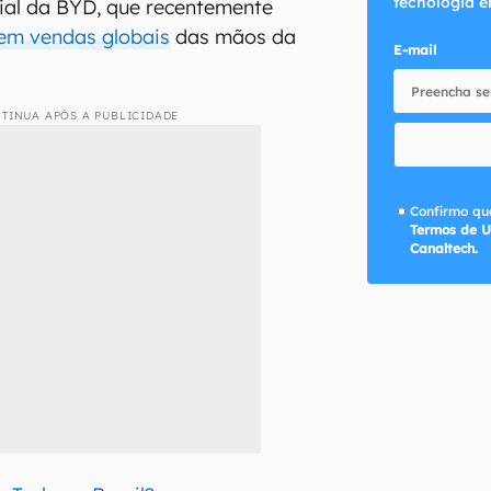
tecnologia e
ial da BYD, que recentemente
 em vendas globais
das mãos da
E-mail
TINUA APÓS A PUBLICIDADE
Confirmo que
Termos de U
Canaltech.