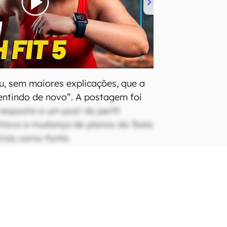
u, sem maiores explicações, que a
entindo de novo”. A postagem foi
resposta a um post do perfil
itava a mudança de planos da Tesla
ícias como fonte.