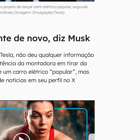
o projeto de lançar carro elétriico popular, segundo
notícias (Imagem: Divulgação/Tesla)
te de novo, diz Musk
Tesla, não deu qualquer informação
stência da montadora em tirar da
e um carro elétrico “popular”, mas
de notícias em seu perfil no X