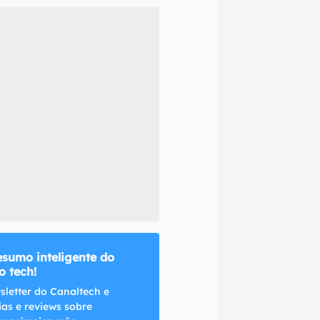
naltech.
esumo inteligente do
 tech!
sletter do Canaltech e
ias e reviews sobre