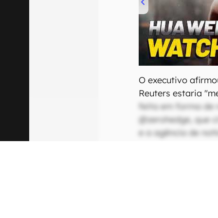
00:00
/
04:51
O executivo afirmo
Reuters estaria "m
feita em forma de 
@zerohedge, que c
e a agência de not