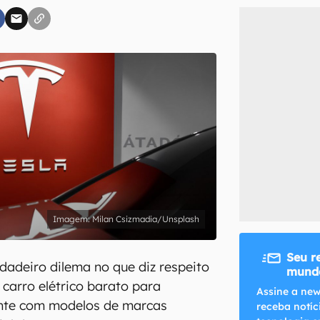
inscreva-se
li, aceito e concordo com os
Termos de Uso e Política de Privacidade do Ca
Milan Csizmadia/Unsplash
Seu r
rdadeiro dilema no que diz respeito
mundo
 carro elétrico barato para
Assine a new
nte com modelos de marcas
receba notíc