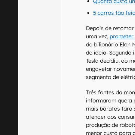
Quanto custa um
5 carros tão fei
Depois de retomar 
uma vez,
prometer 
do bilionário Elo
de ideia. Segundo 
Tesla decidiu, ao 
engavetar novamen
segmento de elétric
Três fontes da mo
informaram que a 
mais baratos fará 
atender aos consu
produção de robot
menor custo para a