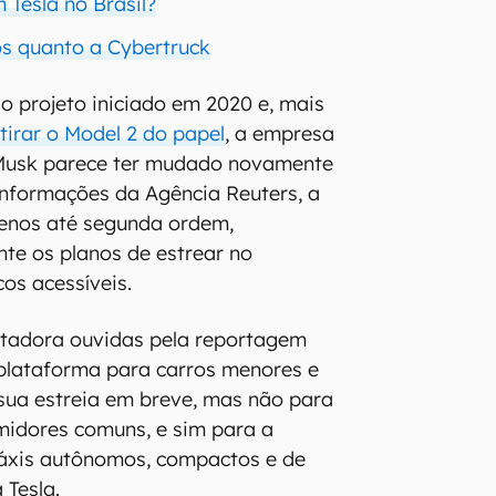
 Tesla no Brasil?
os quanto a Cybertruck
o projeto iniciado em 2020 e, mais
tirar o Model 2 do papel
, a empresa
n Musk parece ter mudado novamente
informações da Agência Reuters, a
menos até segunda ordem,
te os planos de estrear no
os acessíveis.
ntadora ouvidas pela reportagem
plataforma para carros menores e
sua estreia em breve, mas não para
midores comuns, e sim para a
áxis autônomos, compactos e de
 Tesla.