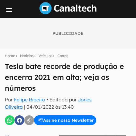
PUBLICIDADE
Seu resumo inteligente do mundo tech!
Assine a newsletter do Canaltech e receba
Home
Notícias
Veículos
Carros
notícias e reviews sobre tecnologia em primeira
mão.
Tesla bate recorde de produção e
encerra 2021 em alta; veja os
E-mail
números
Por
Felipe Ribeiro
• Editado por
Jones
inscreva-se
Oliveira
|
04/01/2022 às 13:40
Assine nossa Newsletter
Confirmo que li, aceito e concordo com os
Termos de
Uso e Política de Privacidade do Canaltech.
Milan Csizmadia/Unsplash