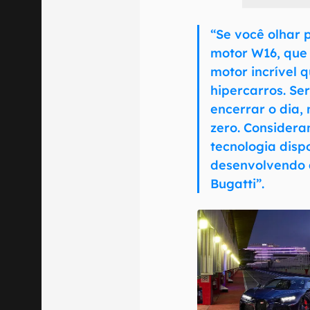
“Se você olhar 
motor W16, que
motor incrível 
hipercarros. Se
encerrar o dia,
zero. Considera
tecnologia disp
desenvolvendo a
Bugatti”.