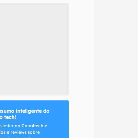
naltech.
esumo inteligente do
 tech!
sletter do Canaltech e
ias e reviews sobre