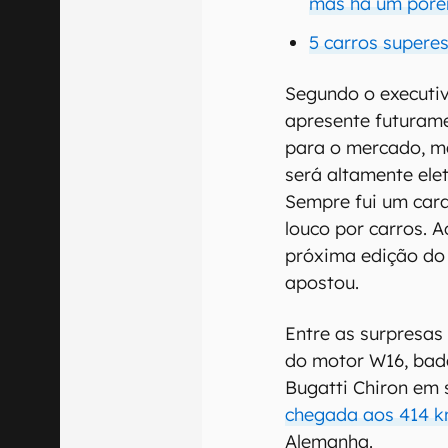
mas há um por
5 carros supere
Segundo o executiv
apresente futurame
para o mercado, ma
será altamente elet
Sempre fui um car
louco por carros. 
próxima edição do 
apostou.
Entre as surpresas
do motor W16, bad
Bugatti Chiron em
chegada aos 414 
Alemanha.