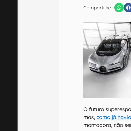
Compartilhe:
Confirmo que 
O futuro superespo
mas,
como já havi
montadora, não ser