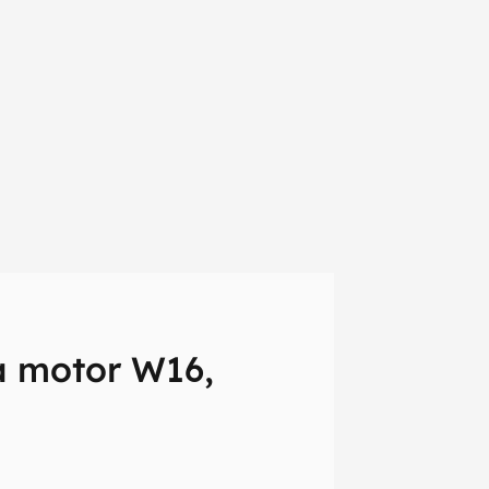
á motor W16,
em primeira