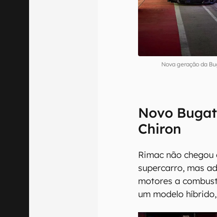
Nova geração da Bug
Novo Bugatt
Chiron
Rimac não chegou 
supercarro, mas ad
motores a combust
um modelo híbrido,