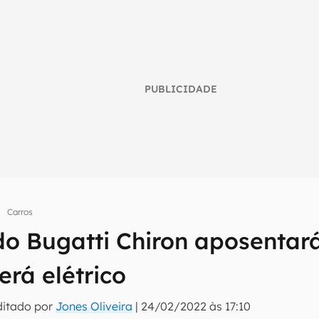
PUBLICIDADE
Carros
do Bugatti Chiron aposentar
umo inteligente do mundo tech!
tter do Canaltech e receba notícias e reviews sobre tecnologia 
rá elétrico
ditado por
Jones Oliveira
|
24/02/2022 às 17:10