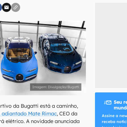
inscreva-se
li, aceito e concordo com os
Termos de Uso e Política de Privacidade do Ca
Divulgação/Bugatti
Seu r
rtivo da Bugatti está a caminho,
mundo
a adiantado Mate Rimac
, CEO da
Assine a new
á elétrico. A novidade anunciada
receba notíc