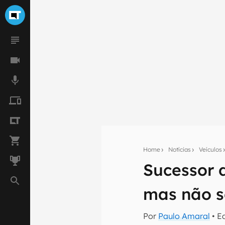
Home
Notícias
Veículos
Sucessor 
Seu res
Assine a newsle
mas não se
mão.
E-mail
Por
Paulo Amaral
• E