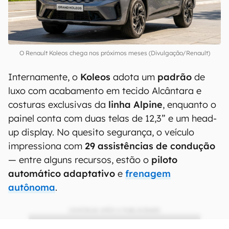
O Renault Koleos chega nos próximos meses (Divulgação/Renault)
Internamente, o
Koleos
adota um
padrão
de
luxo com acabamento em tecido Alcântara e
costuras exclusivas da
linha Alpine
, enquanto o
painel conta com duas telas de 12,3” e um head-
up display. No quesito segurança, o veículo
impressiona com
29 assistências de condução
— entre alguns recursos, estão o
piloto
automático
adaptativo
e
frenagem
autônoma
.
CONTINUA APÓS A PUBLICIDADE