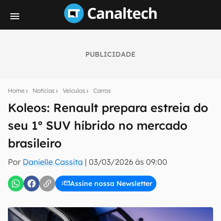
PUBLICIDADE
Seu resumo inteligente do mundo tech!
Assine a newsletter do Canaltech e receba
Home
Notícias
Veículos
Carros
notícias e reviews sobre tecnologia em primeira
mão.
Koleos: Renault prepara estreia do
seu 1º SUV híbrido no mercado
E-mail
brasileiro
Por
Danielle Cassita
|
03/03/2026 às 09:00
inscreva-se
Assine nossa Newsletter
Confirmo que li, aceito e concordo com os
Termos de
Uso e Política de Privacidade do Canaltech.