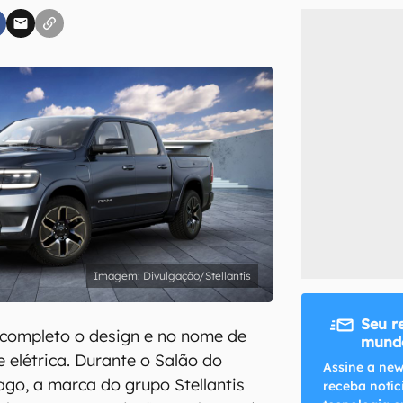
inscreva-se
li, aceito e concordo com os
Termos de Uso e Política de Privacidade do Ca
Divulgação/Stellantis
Seu r
 completo o design e no nome de
mundo
 elétrica. Durante o Salão do
Assine a new
go, a marca do grupo Stellantis
receba notíc