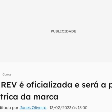
PUBLICIDADE
Carros
EV é oficializada e será a 
umo inteligente do mundo tech!
étrica da marca
tter do Canaltech e receba notícias e reviews sobre tecnologia 
ditado por
Jones Oliveira
|
13/02/2023 às 13:00