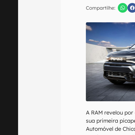
E-mail
Compartilhe:
Confirmo que 
A RAM revelou por
sua primeira picape
Automóvel de Chica