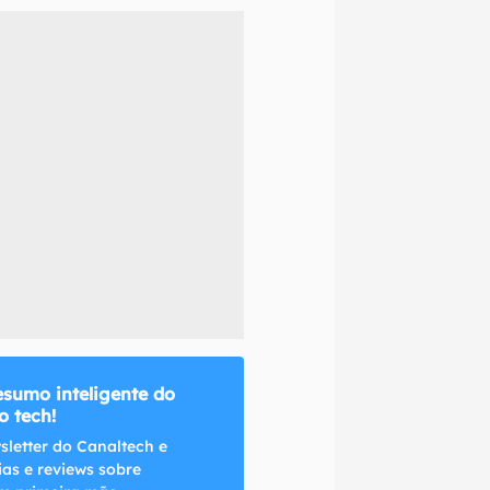
naltech.
esumo inteligente do
 tech!
sletter do Canaltech e
ias e reviews sobre