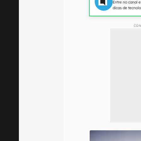
Entre no canal 
dicas de tecnol
CON