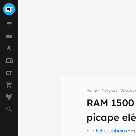
Home
Notícias
Veículos
RAM 1500 R
Seu res
picape el
Assine a newsle
mão.
Por
Felipe Ribeiro
• E