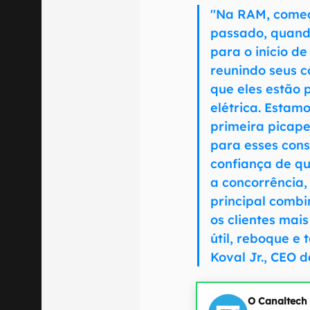
"Na RAM, come
passado, quand
para o início de
reunindo seus 
que eles estão
elétrica. Estam
primeira picap
para esses con
confiança de q
a concorrência,
principal combi
os clientes mai
útil, reboque e
Koval Jr., CEO 
O Canaltech