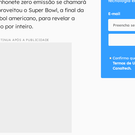
tecnologia e
inhonete zero emissão se chamará
oveitou o Super Bowl, a final da
E-mail
ol americano, para revelar a
o por inteiro.
TINUA APÓS A PUBLICIDADE
Confirmo que
Termos de U
Canaltech.