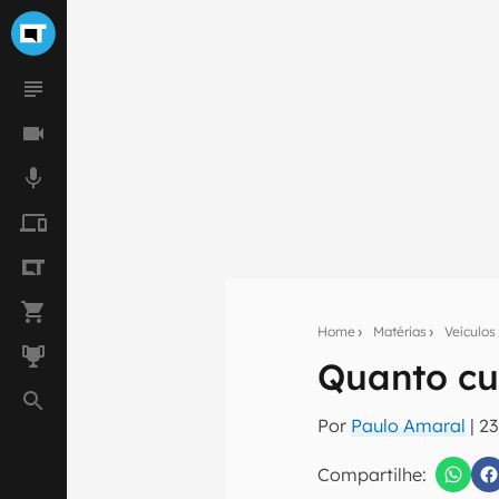
Home
Matérias
Veículos
Quanto cu
Seu res
Por
Paulo Amaral
|
23
Assine a newsle
mão.
Compartilhe: