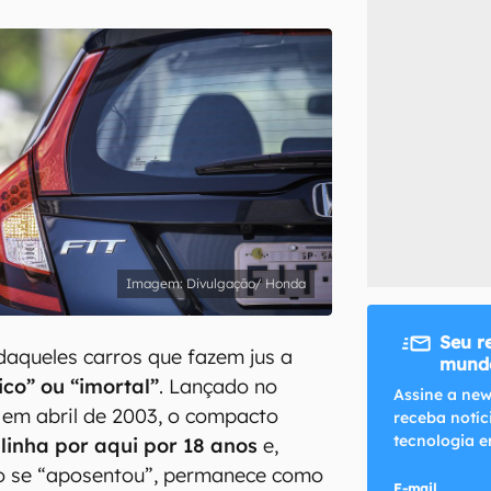
inscreva-se
li, aceito e concordo com os
Termos de Uso e Política de Privacidade do Ca
Divulgação/ Honda
Seu r
aqueles carros que fazem jus a
mundo
ico” ou “imortal”
. Lançado no
Assine a new
 em abril de 2003, o compacto
receba notíc
tecnologia e
linha por aqui por 18 anos
e,
o se “aposentou”, permanece como
E-mail