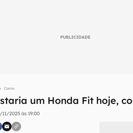
PUBLICIDADE
Carros
staria um Honda Fit hoje, co
umo inteligente do mundo tech!
/11/2025 às 19:00
tter do Canaltech e receba notícias e reviews sobre tecnologia 