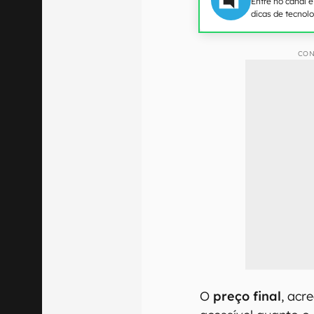
Entre no canal 
dicas de tecnol
CON
O
preço final
, acr