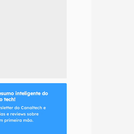
naltech.
esumo inteligente do
 tech!
sletter do Canaltech e
ias e reviews sobre
m primeira mão.