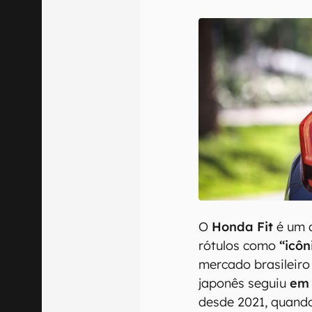
E-mail
Confirmo que 
O
Honda Fit
é um d
rótulos como
“icôn
mercado brasileiro
japonês seguiu
em 
desde 2021, quand