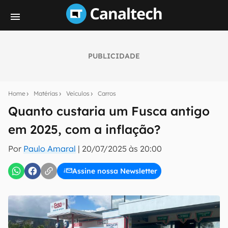
PUBLICIDADE
Seu resumo inteligente do mundo tech!
Assine a newsletter do Canaltech e receba
Home
Matérias
Veículos
Carros
notícias e reviews sobre tecnologia em primeira
mão.
Quanto custaria um Fusca antigo
em 2025, com a inflação?
E-mail
Por
Paulo Amaral
|
20/07/2025 às 20:00
Assine nossa Newsletter
inscreva-se
Confirmo que li, aceito e concordo com os
Termos de
Uso e Política de Privacidade do Canaltech.