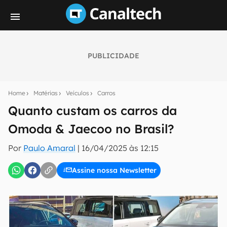
PUBLICIDADE
Seu resumo inteligente do mundo tech!
Assine a newsletter do Canaltech e receba
Home
Matérias
Veículos
Carros
notícias e reviews sobre tecnologia em primeira
mão.
Quanto custam os carros da
Omoda & Jaecoo no Brasil?
E-mail
Por
Paulo Amaral
|
16/04/2025 às 12:15
Assine nossa Newsletter
inscreva-se
Confirmo que li, aceito e concordo com os
Termos de
Uso e Política de Privacidade do Canaltech.