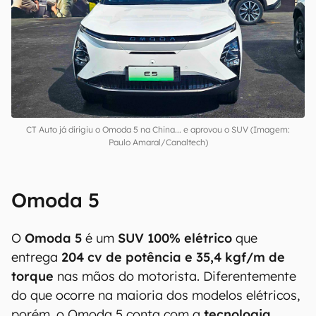
CT Auto já dirigiu o Omoda 5 na China... e aprovou o SUV (Imagem:
Paulo Amaral/Canaltech)
Omoda 5
O
Omoda 5
é um
SUV 100% elétrico
que
entrega
204 cv de potência e 35,4 kgf/m de
torque
nas mãos do motorista. Diferentemente
do que ocorre na maioria dos modelos elétricos,
porém, o Omoda 5 conta com a
tecnologia